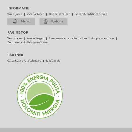
INFORMATIE
Wie zijn we
VVV Kantoren
Hoe te bereiken
General conditions of sale
Meteo
Webcam
PAGINE TOP
Waar slapen
Aanbiedingen
Evenementen en activiteiten
Adopteer een koe
Duurzaamheid - Valsugana Green
PARTNER
Cassa Rurale Alta Valsugana
Sant'Orsola