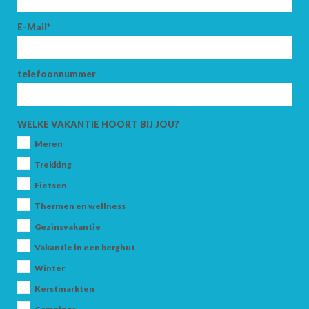
E-Mail*
telefoonnummer
WELKE VAKANTIE HOORT BIJ JOU?
Meren
Trekking
Fietsen
Thermen en wellness
Gezinsvakantie
Vakantie in een berghut
Winter
Kerstmarkten