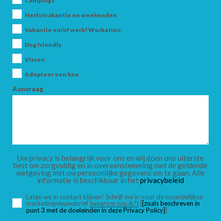
Campings
Herfstvakantie en weekenden
Vakantie en/of werk? Workation
AANKOMST
Dog friendly
Vissen
Adopteer een koe
VERTREK
Aanvraag
VOLWASSENEN
Uw privacy is belangrijk voor ons en wij doen ons uiterste
best om zorgvuldig en in overeenstemming met de geldende
wetgeving met uw persoonlijke gegevens om te gaan. Alle
informatie is beschikbaar in het
privacybeleid
KINDEREN
Laten we in contact blijven! Schrijf me in voor de maandelijkse
marketingnieuwsbrief
(waarom zou ik?)
[
[zoals beschreven in
punt 3 met de doeleinden in deze Privacy Policy]
]