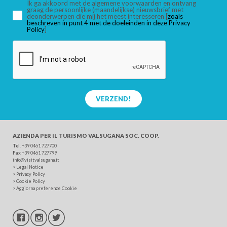
Ik ga akkoord met de algemene voorwaarden en ontvang
graag de persoonlijke (maandelijkse) nieuwsbrief met
deonderwerpen die mij het meest interesseren [
zoals
beschreven in punt 4 met de doeleinden in deze Privacy
ZOEK
Policy
]
VERZEND!
AZIENDA PER IL TURISMO
VALSUGANA SOC. COOP.
Tel
. +39 0461 727700
Fax
+39 0461 727799
info@visitvalsugana.it
>
Legal Notice
>
Privacy Policy
>
Cookie Policy
>
Aggiorna preferenze Cookie