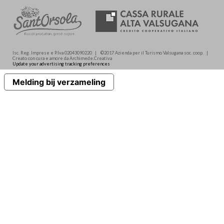
Isc. Reg. Imprese e P.Iva 02043090220 | ©2017 Azienda per il Turismo Valsugana soc. coop. |
Creato con cura e amore da Archimede.Creativa
Update your advertising tracking preferences
Melding bij verzameling