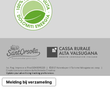
Isc. Reg. Imprese e P.Iva 02043090220 | ©2017 Azienda per il Turismo Valsugana soc. coop. |
Creato con cura e amore da Archimede.Creativa
Update your advertising tracking preferences
Melding bij verzameling