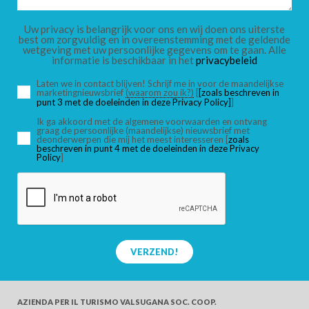
KINDEREN
Uw privacy is belangrijk voor ons en wij doen ons uiterste
best om zorgvuldig en in overeenstemming met de geldende
wetgeving met uw persoonlijke gegevens om te gaan. Alle
informatie is beschikbaar in het
privacybeleid
Laten we in contact blijven! Schrijf me in voor de maandelijkse
marketingnieuwsbrief
(waarom zou ik?)
[
[zoals beschreven in
ZOEK
punt 3 met de doeleinden in deze Privacy Policy]
]
Ik ga akkoord met de algemene voorwaarden en ontvang
graag de persoonlijke (maandelijkse) nieuwsbrief met
deonderwerpen die mij het meest interesseren [
zoals
beschreven in punt 4 met de doeleinden in deze Privacy
Policy
]
VERZEND!
AZIENDA PER IL TURISMO
VALSUGANA SOC. COOP.