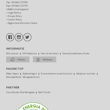
Tel
. +39 0461 727700
Fax
+39 0461 727799
info@visitvalsugana.it
>
Legal Notice
>
Privacy Policy
>
Cookie Policy
>
Aggiorna preferenze Cookie
INFORMATIE
Wie zijn we
VVV Kantoren
Hoe te bereiken
General conditions of sale
Meteo
Webcam
PAGINE TOP
Waar slapen
Aanbiedingen
Evenementen en activiteiten
Adopteer een koe
Duurzaamheid - Valsugana Green
PARTNER
Cassa Rurale Alta Valsugana
Sant'Orsola