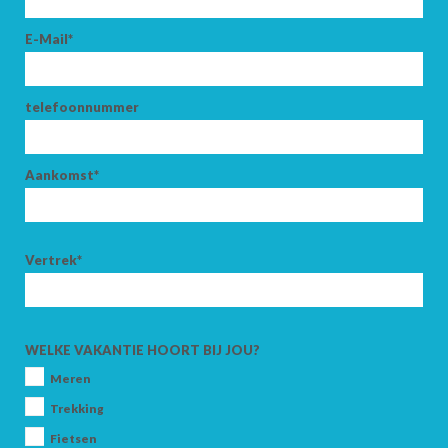
E-Mail*
telefoonnummer
Aankomst*
Vertrek*
WELKE VAKANTIE HOORT BIJ JOU?
Meren
Trekking
Fietsen