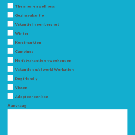
Thermen en wellness
Gezinsvakantie
Vakantie in een berghut
Winter
Kerstmarkten
Campings
AANKOMST
Herfstvakantie en weekenden
Vakantie en/of werk? Workation
VERTREK
Dog friendly
Vissen
Adopteer een koe
Aanvraag
VOLWASSENEN