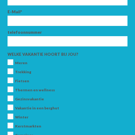
E-Mail*
telefoonnummer
WELKE VAKANTIE HOORT BIJ JOU?
Meren
Trekking
Fietsen
Thermen en wellness
Gezinsvakantie
Vakantie in een berghut
Winter
Kerstmarkten