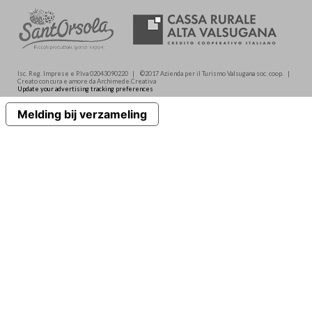
Isc. Reg. Imprese e P.Iva 02043090220 | ©2017 Azienda per il Turismo Valsugana soc. coop. |
Creato con cura e amore da Archimede.Creativa
Update your advertising tracking preferences
Melding bij verzameling