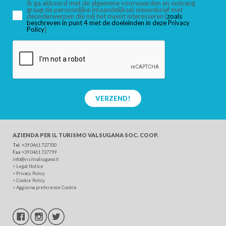
Ik ga akkoord met de algemene voorwaarden en ontvang
graag de persoonlijke (maandelijkse) nieuwsbrief met
deonderwerpen die mij het meest interesseren [
zoals
beschreven in punt 4 met de doeleinden in deze Privacy
ZOEK
Policy
]
VERZEND!
AZIENDA PER IL TURISMO
VALSUGANA SOC. COOP.
Tel
. +39 0461 727700
Fax
+39 0461 727799
info@visitvalsugana.it
>
Legal Notice
>
Privacy Policy
>
Cookie Policy
>
Aggiorna preferenze Cookie