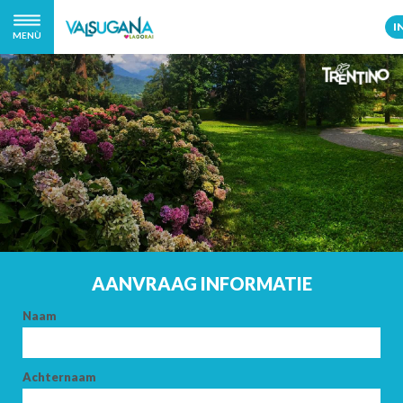
I
MENÙ
AANVRAAG INFORMATIE
Naam
Achternaam