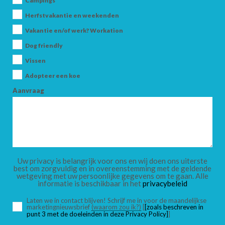
Campings
Herfstvakantie en weekenden
Vakantie en/of werk? Workation
AANKOMST
Dog friendly
Vissen
Adopteer een koe
VERTREK
Aanvraag
VOLWASSENEN
Uw privacy is belangrijk voor ons en wij doen ons uiterste
best om zorgvuldig en in overeenstemming met de geldende
wetgeving met uw persoonlijke gegevens om te gaan. Alle
informatie is beschikbaar in het
privacybeleid
KINDEREN
Laten we in contact blijven! Schrijf me in voor de maandelijkse
marketingnieuwsbrief
(waarom zou ik?)
[
[zoals beschreven in
punt 3 met de doeleinden in deze Privacy Policy]
]