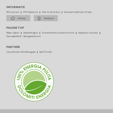
INFORMATIE
Wie zijn we
VVV Kantoren
Hoe te bereiken
General conditions of sale
Meteo
Webcam
PAGINE TOP
Waar slapen
Aanbiedingen
Evenementen en activiteiten
Adopteer een koe
Duurzaamheid - Valsugana Green
PARTNER
Cassa Rurale Alta Valsugana
Sant'Orsola