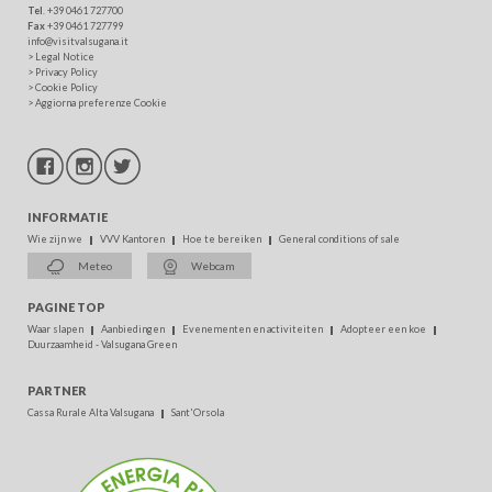
Tel
. +39 0461 727700
Fax
+39 0461 727799
info@visitvalsugana.it
>
Legal Notice
>
Privacy Policy
>
Cookie Policy
>
Aggiorna preferenze Cookie
INFORMATIE
Wie zijn we
VVV Kantoren
Hoe te bereiken
General conditions of sale
Meteo
Webcam
PAGINE TOP
Waar slapen
Aanbiedingen
Evenementen en activiteiten
Adopteer een koe
Duurzaamheid - Valsugana Green
PARTNER
Cassa Rurale Alta Valsugana
Sant'Orsola