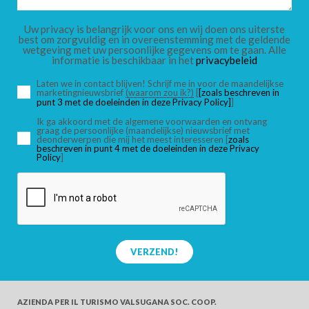
KINDEREN
Uw privacy is belangrijk voor ons en wij doen ons uiterste
best om zorgvuldig en in overeenstemming met de geldende
wetgeving met uw persoonlijke gegevens om te gaan. Alle
informatie is beschikbaar in het
privacybeleid
Laten we in contact blijven! Schrijf me in voor de maandelijkse
marketingnieuwsbrief
(waarom zou ik?)
[
[zoals beschreven in
ZOEK
punt 3 met de doeleinden in deze Privacy Policy]
]
Ik ga akkoord met de algemene voorwaarden en ontvang
graag de persoonlijke (maandelijkse) nieuwsbrief met
deonderwerpen die mij het meest interesseren [
zoals
beschreven in punt 4 met de doeleinden in deze Privacy
Policy
]
VERZEND!
AZIENDA PER IL TURISMO
VALSUGANA SOC. COOP.