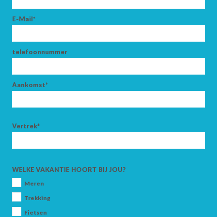
E-Mail*
telefoonnummer
Aankomst*
Vertrek*
WELKE VAKANTIE HOORT BIJ JOU?
Meren
Trekking
Fietsen