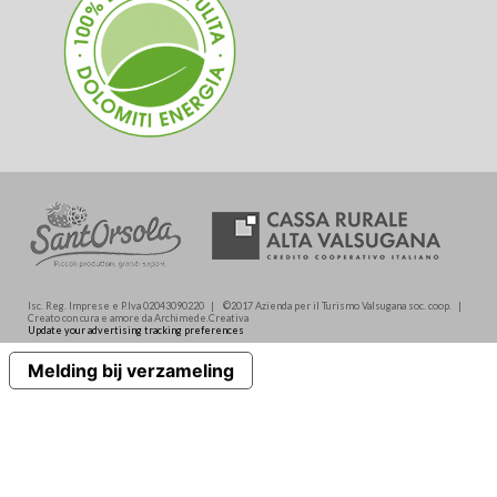
Isc. Reg. Imprese e P.Iva 02043090220 | ©2017 Azienda per il Turismo Valsugana soc. coop. |
Creato con cura e amore da Archimede.Creativa
Update your advertising tracking preferences
Melding bij verzameling