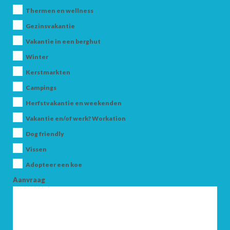
Thermen en wellness
Gezinsvakantie
Vakantie in een berghut
Winter
Kerstmarkten
Campings
AANKOMST
Herfstvakantie en weekenden
Vakantie en/of werk? Workation
VERTREK
Dog friendly
Vissen
Adopteer een koe
Aanvraag
VOLWASSENEN