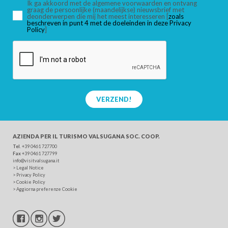
Ik ga akkoord met de algemene voorwaarden en ontvang
graag de persoonlijke (maandelijkse) nieuwsbrief met
deonderwerpen die mij het meest interesseren [
zoals
beschreven in punt 4 met de doeleinden in deze Privacy
ZOEK
Policy
]
VERZEND!
AZIENDA PER IL TURISMO
VALSUGANA SOC. COOP.
Tel
. +39 0461 727700
Fax
+39 0461 727799
info@visitvalsugana.it
>
Legal Notice
>
Privacy Policy
>
Cookie Policy
>
Aggiorna preferenze Cookie