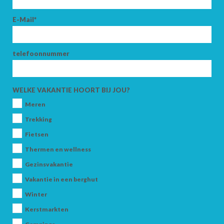
E-Mail*
telefoonnummer
WELKE VAKANTIE HOORT BIJ JOU?
Meren
Trekking
Fietsen
Thermen en wellness
Gezinsvakantie
Vakantie in een berghut
Winter
Kerstmarkten