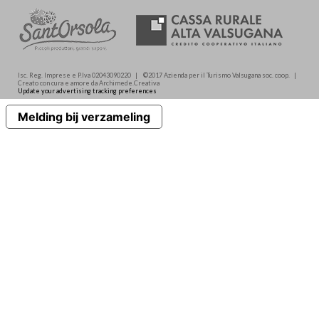
Isc. Reg. Imprese e P.Iva 02043090220 | ©2017 Azienda per il Turismo Valsugana soc. coop. |
Creato con cura e amore da Archimede.Creativa
Update your advertising tracking preferences
Melding bij verzameling