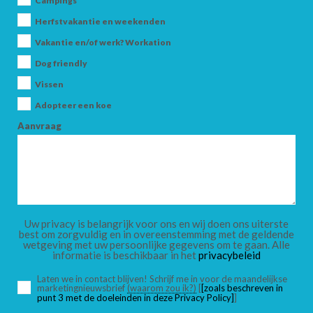
Campings
Herfstvakantie en weekenden
Vakantie en/of werk? Workation
AANKOMST
Dog friendly
Vissen
Adopteer een koe
VERTREK
Aanvraag
VOLWASSENEN
Uw privacy is belangrijk voor ons en wij doen ons uiterste
best om zorgvuldig en in overeenstemming met de geldende
wetgeving met uw persoonlijke gegevens om te gaan. Alle
informatie is beschikbaar in het
privacybeleid
KINDEREN
Laten we in contact blijven! Schrijf me in voor de maandelijkse
marketingnieuwsbrief
(waarom zou ik?)
[
[zoals beschreven in
punt 3 met de doeleinden in deze Privacy Policy]
]