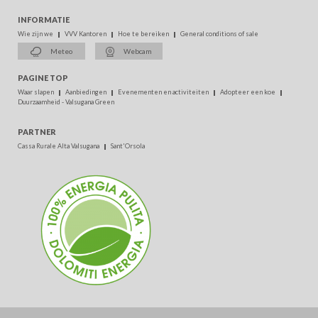
INFORMATIE
Wie zijn we
VVV Kantoren
Hoe te bereiken
General conditions of sale
Meteo
Webcam
PAGINE TOP
Waar slapen
Aanbiedingen
Evenementen en activiteiten
Adopteer een koe
Duurzaamheid - Valsugana Green
PARTNER
Cassa Rurale Alta Valsugana
Sant'Orsola