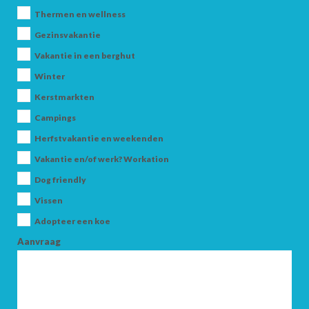
Thermen en wellness
Gezinsvakantie
Vakantie in een berghut
Winter
Kerstmarkten
Campings
AANKOMST
Herfstvakantie en weekenden
Vakantie en/of werk? Workation
VERTREK
Dog friendly
Vissen
Adopteer een koe
Aanvraag
VOLWASSENEN