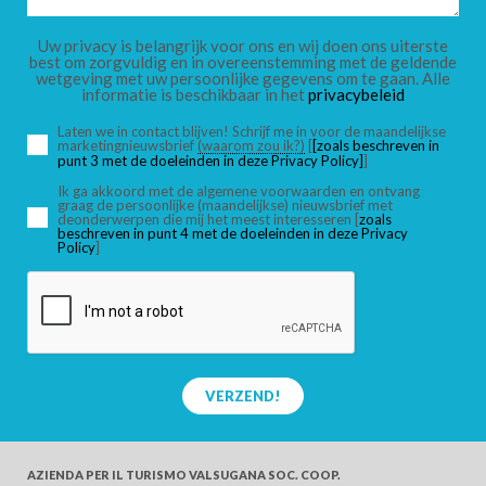
KINDEREN
Uw privacy is belangrijk voor ons en wij doen ons uiterste
best om zorgvuldig en in overeenstemming met de geldende
wetgeving met uw persoonlijke gegevens om te gaan. Alle
informatie is beschikbaar in het
privacybeleid
Laten we in contact blijven! Schrijf me in voor de maandelijkse
marketingnieuwsbrief
(waarom zou ik?)
[
[zoals beschreven in
ZOEK
punt 3 met de doeleinden in deze Privacy Policy]
]
Ik ga akkoord met de algemene voorwaarden en ontvang
graag de persoonlijke (maandelijkse) nieuwsbrief met
deonderwerpen die mij het meest interesseren [
zoals
beschreven in punt 4 met de doeleinden in deze Privacy
Policy
]
VERZEND!
AZIENDA PER IL TURISMO
VALSUGANA SOC. COOP.