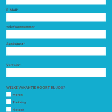
E-Mail*
telefoonnummer
Aankomst*
Vertrek*
WELKE VAKANTIE HOORT BIJ JOU?
Meren
Trekking
Fietsen