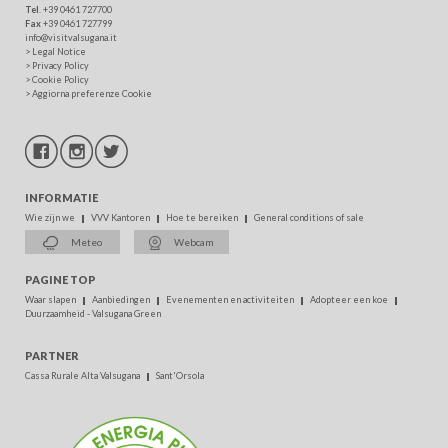
Tel
. +39 0461 727700
Fax
+39 0461 727799
info@visitvalsugana.it
>
Legal Notice
>
Privacy Policy
>
Cookie Policy
>
Aggiorna preferenze Cookie
INFORMATIE
Wie zijn we
VVV Kantoren
Hoe te bereiken
General conditions of sale
Meteo
Webcam
PAGINE TOP
Waar slapen
Aanbiedingen
Evenementen en activiteiten
Adopteer een koe
Duurzaamheid - Valsugana Green
PARTNER
Cassa Rurale Alta Valsugana
Sant'Orsola