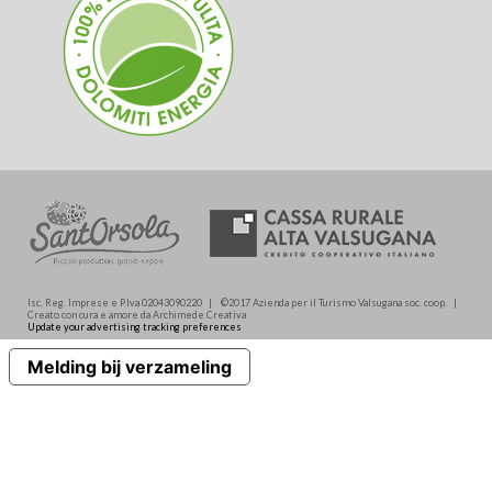
Isc. Reg. Imprese e P.Iva 02043090220 | ©2017 Azienda per il Turismo Valsugana soc. coop. |
Creato con cura e amore da Archimede.Creativa
Update your advertising tracking preferences
Melding bij verzameling