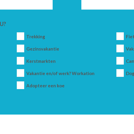
U?
Trekking
Fie
Gezinsvakantie
Vak
Kerstmarkten
Cam
Vakantie en/of werk? Workation
Dog
Adopteer een koe