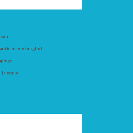
tsen
antie in een berghut
pings
 friendly