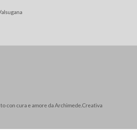
Valsugana
ato con cura e amore da Archimede.Creativa