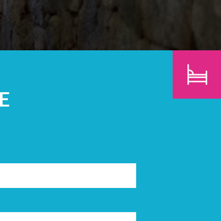
N
KINDEREN
ZOEK
E