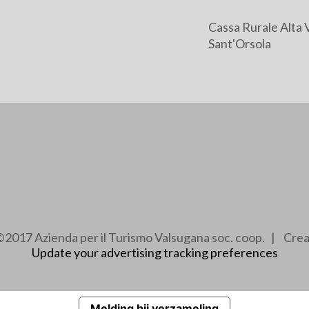
Cassa Rurale Alta 
Sant'Orsola
2017 Azienda per il Turismo Valsugana soc. coop. | Cre
Update your advertising tracking preferences
Melding bij verzameling