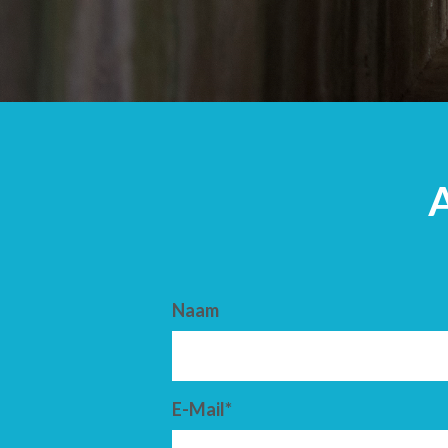
AANKOMST
VERTREK
Naam
E-Mail*