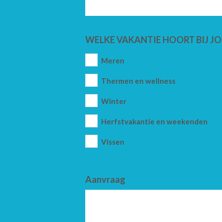
WELKE VAKANTIE HOORT BIJ JO
Meren
Thermen en wellness
Winter
Herfstvakantie en weekenden
Vissen
Aanvraag