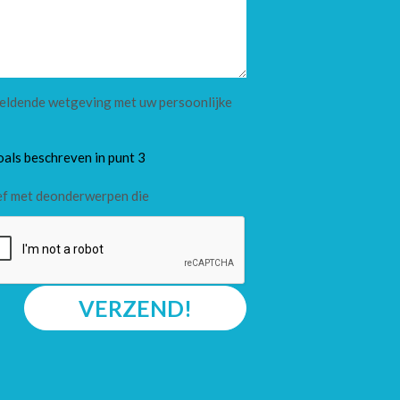
 geldende wetgeving met uw persoonlijke
oals beschreven in punt 3
ef met deonderwerpen die
VERZEND!