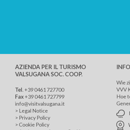
AZIENDA PER IL TURISMO
INF
VALSUGANA SOC. COOP.
Wie z
VVV 
Tel
. +39 0461 727700
Hoe t
Fax
+39 0461 727799
Genera
info@visitvalsugana.it
>
Legal Notice
>
Privacy Policy
>
Cookie Policy