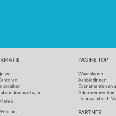
ORMATIE
PAGINE TOP
ijn we
Waar slapen
Kantoren
Aanbiedingen
e bereiken
Evenementen en ac
l conditions of sale
Adopteer een koe
Duurzaamheid - V
Meteo
Webcam
PARTNER