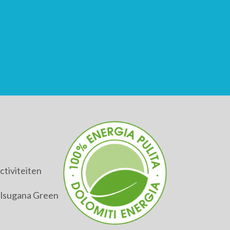
tiviteiten
alsugana Green