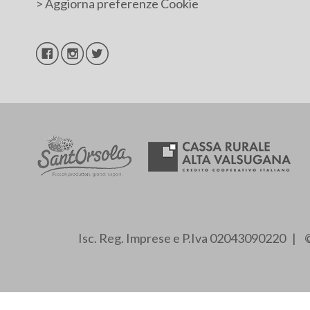
>
Aggiorna preferenze Cookie
Isc. Reg. Imprese e P.Iva 02043090220 | ©