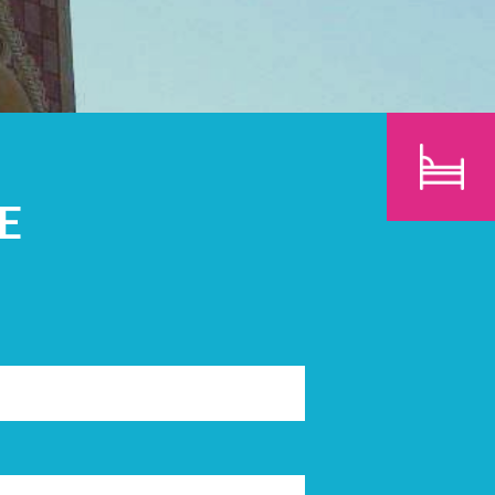
N
KINDEREN
ZOEK
E