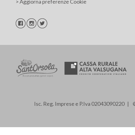
>
Aggiorna preferenze Cookie
Isc. Reg. Imprese e P.Iva 02043090220 | ©