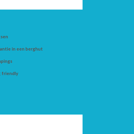
tsen
antie in een berghut
pings
 friendly