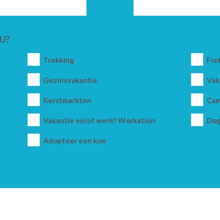
U?
Trekking
Fie
Gezinsvakantie
Vak
Kerstmarkten
Cam
Vakantie en/of werk? Workation
Dog
Adopteer een koe