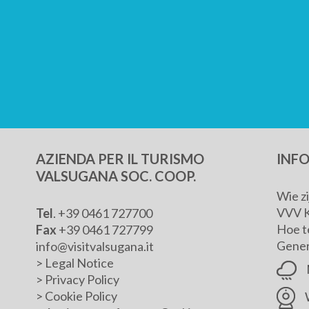
AZIENDA PER IL TURISMO
INF
VALSUGANA SOC. COOP.
Wie z
VVV 
Tel
. +39 0461 727700
Hoe t
Fax
+39 0461 727799
Genera
info@visitvalsugana.it
>
Legal Notice
>
Privacy Policy
>
Cookie Policy