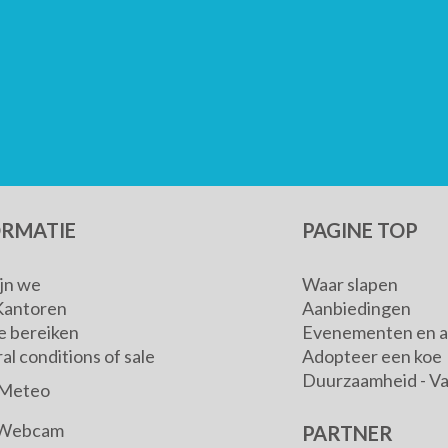
ORMATIE
PAGINE TOP
ijn we
Waar slapen
Kantoren
Aanbiedingen
e bereiken
Evenementen en ac
l conditions of sale
Adopteer een koe
Duurzaamheid - V
Meteo
Webcam
PARTNER