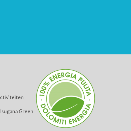
tiviteiten
alsugana Green