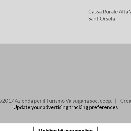
Cassa Rurale Alta 
Sant'Orsola
2017 Azienda per il Turismo Valsugana soc. coop. | Cre
Update your advertising tracking preferences
Melding bij verzameling