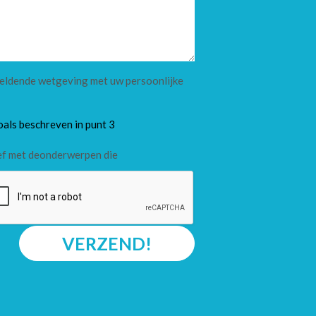
 geldende wetgeving met uw persoonlijke
oals beschreven in punt 3
ef met deonderwerpen die
VERZEND!