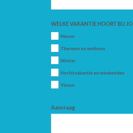
WELKE VAKANTIE HOORT BIJ JO
Meren
Thermen en wellness
Winter
Herfstvakantie en weekenden
Vissen
Aanvraag