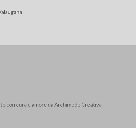
Valsugana
ato con cura e amore da Archimede.Creativa