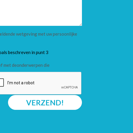
 geldende wetgeving met uw persoonlijke
oals beschreven in punt 3
ef met deonderwerpen die
VERZEND!