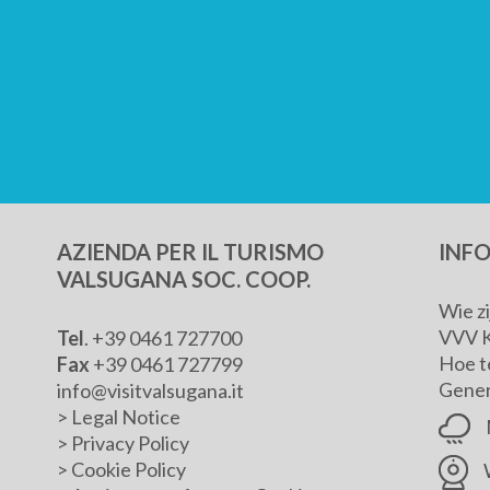
AZIENDA PER IL TURISMO
INF
VALSUGANA SOC. COOP.
Wie z
VVV 
Tel
. +39 0461 727700
Hoe t
Fax
+39 0461 727799
Genera
info@visitvalsugana.it
>
Legal Notice
>
Privacy Policy
>
Cookie Policy