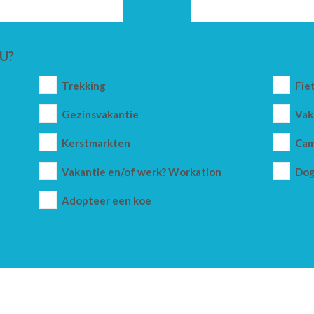
U?
Trekking
Fie
Gezinsvakantie
Vak
Kerstmarkten
Cam
Vakantie en/of werk? Workation
Dog
Adopteer een koe