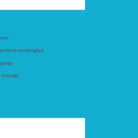
tsen
antie in een berghut
pings
 friendly