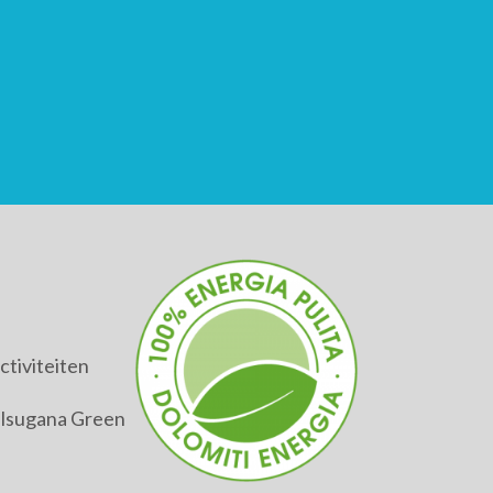
tiviteiten
alsugana Green