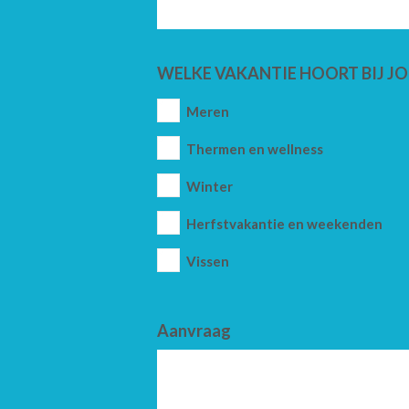
WELKE VAKANTIE HOORT BIJ JO
Meren
Thermen en wellness
Winter
Herfstvakantie en weekenden
Vissen
Aanvraag