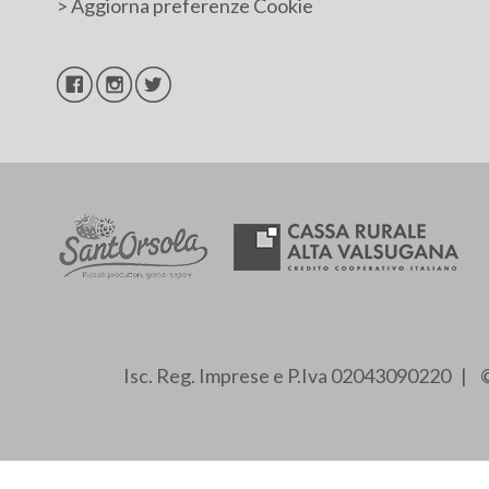
>
Aggiorna preferenze Cookie
Isc. Reg. Imprese e P.Iva 02043090220 | ©