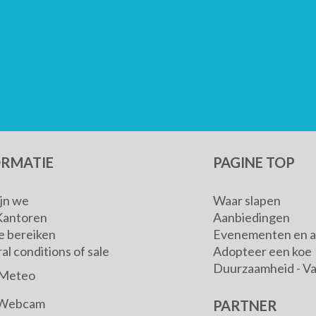
ORMATIE
PAGINE TOP
ijn we
Waar slapen
Kantoren
Aanbiedingen
e bereiken
Evenementen en ac
l conditions of sale
Adopteer een koe
Duurzaamheid - V
Meteo
Webcam
PARTNER