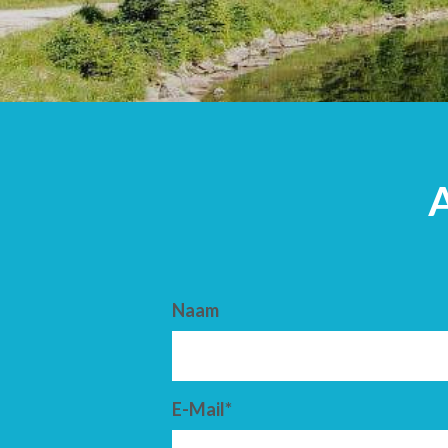
AANKOMST
VERTREK
Naam
E-Mail*