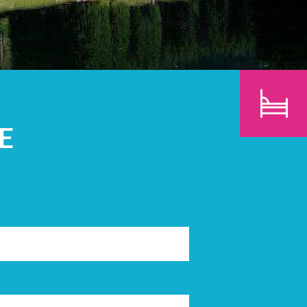
N
KINDEREN
ZOEK
E