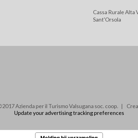
Cassa Rurale Alta 
Sant'Orsola
2017 Azienda per il Turismo Valsugana soc. coop. | Cre
Update your advertising tracking preferences
Melding bij verzameling