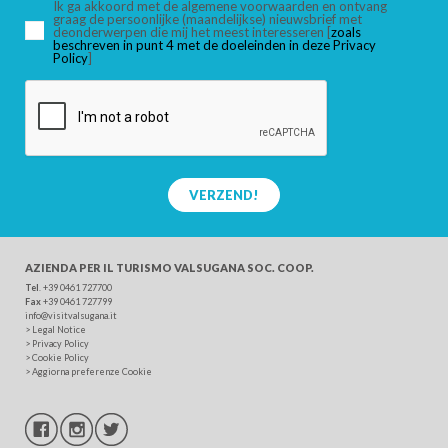
Ik ga akkoord met de algemene voorwaarden en ontvang
graag de persoonlijke (maandelijkse) nieuwsbrief met
deonderwerpen die mij het meest interesseren [
zoals
beschreven in punt 4 met de doeleinden in deze Privacy
ZOEK
Policy
]
VERZEND!
AZIENDA PER IL TURISMO
VALSUGANA SOC. COOP.
Tel
. +39 0461 727700
Fax
+39 0461 727799
info@visitvalsugana.it
>
Legal Notice
>
Privacy Policy
>
Cookie Policy
>
Aggiorna preferenze Cookie