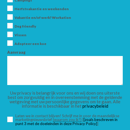
Campings
Herfstvakantie en weekenden
Vakantie en/of werk? Workation
AANKOMST
Dog friendly
Vissen
Adopteer een koe
VERTREK
Aanvraag
VOLWASSENEN
Uw privacy is belangrijk voor ons en wij doen ons uiterste
best om zorgvuldig en in overeenstemming met de geldende
wetgeving met uw persoonlijke gegevens om te gaan. Alle
informatie is beschikbaar in het
privacybeleid
KINDEREN
Laten we in contact blijven! Schrijf me in voor de maandelijkse
marketingnieuwsbrief
(waarom zou ik?)
[
[zoals beschreven in
punt 3 met de doeleinden in deze Privacy Policy]
]