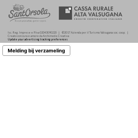
Isc. Reg. Imprese e P.Iva 02043090220 | ©2017 Azienda per il Turismo Valsugana soc. coop. |
Creato con cura e amore da Archimede.Creativa
Update your advertising tracking preferences
Melding bij verzameling