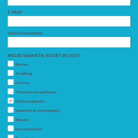
E-Mail*
telefoonnummer
WELKE VAKANTIE HOORT BIJ JOU?
Meren
Trekking
Fietsen
Thermen en wellness
Gezinsvakantie
Vakantie in een berghut
Winter
Kerstmarkten