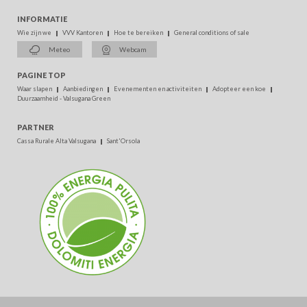
INFORMATIE
Wie zijn we
VVV Kantoren
Hoe te bereiken
General conditions of sale
Meteo
Webcam
PAGINE TOP
Waar slapen
Aanbiedingen
Evenementen en activiteiten
Adopteer een koe
Duurzaamheid - Valsugana Green
PARTNER
Cassa Rurale Alta Valsugana
Sant'Orsola