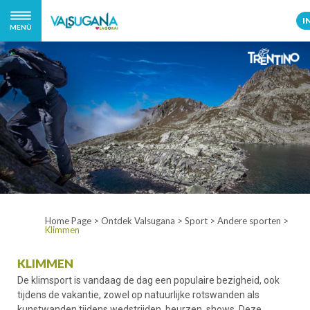
I
MENÙ
Home Page
>
Ontdek Valsugana
>
Sport
>
Andere sporten
>
Klimmen
KLIMMEN
De klimsport is vandaag de dag een populaire bezigheid, ook
tijdens de vakantie, zowel op natuurlijke rotswanden als
kunstwanden tijdens wedstrijden, beurzen, shows. Deze