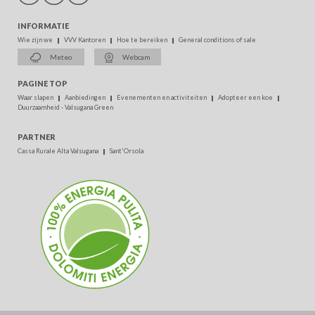
INFORMATIE
Wie zijn we
VVV Kantoren
Hoe te bereiken
General conditions of sale
Meteo
Webcam
PAGINE TOP
Waar slapen
Aanbiedingen
Evenementen en activiteiten
Adopteer een koe
Duurzaamheid - Valsugana Green
PARTNER
Cassa Rurale Alta Valsugana
Sant'Orsola