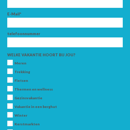
E-Mail*
VOLWASSENEN
telefoonnummer
KINDEREN
WELKE VAKANTIE HOORT BIJ JOU?
Meren
Trekking
Fietsen
ZOEK
Thermen en wellness
Gezinsvakantie
Vakantie in een berghut
Winter
Kerstmarkten