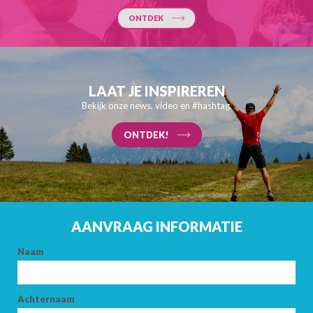
ONTDEK
LAAT JE INSPIREREN
Bekijk onze news, video en #hashtag.
ONTDEK!
AANKOMST
AANVRAAG INFORMATIE
Naam
VERTREK
Achternaam