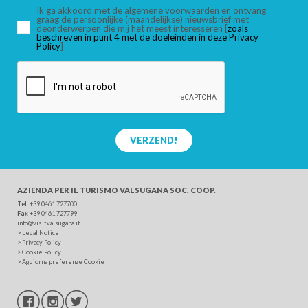
Ik ga akkoord met de algemene voorwaarden en ontvang
graag de persoonlijke (maandelijkse) nieuwsbrief met
deonderwerpen die mij het meest interesseren [
zoals
beschreven in punt 4 met de doeleinden in deze Privacy
Policy
]
VERZEND!
AZIENDA PER IL TURISMO
VALSUGANA SOC. COOP.
Tel
. +39 0461 727700
Fax
+39 0461 727799
info@visitvalsugana.it
>
Legal Notice
>
Privacy Policy
>
Cookie Policy
>
Aggiorna preferenze Cookie