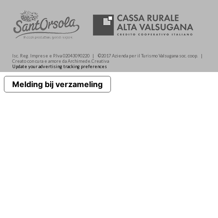
Isc. Reg. Imprese e P.Iva 02043090220 | ©2017 Azienda per il Turismo Valsugana soc. coop. |
Creato con cura e amore da Archimede.Creativa
Update your advertising tracking preferences
Melding bij verzameling