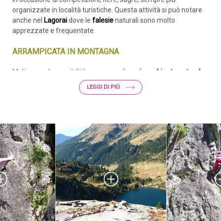
organizzate in località turistiche. Questa attività si può notare
anche nel
Lagorai
dove le
falesie
naturali sono molto
apprezzate e frequentate.
ARRAMPICATA IN MONTAGNA
Molte sono le possibilità per
arrampicare in ambiente naturale
in montagna
sulle pareti di granito e porfido nella zona della
LEGGI DI PIÙ
Valsugana e Lagorai
, ampiamente già descritte in numerose
pubblicazioni tra cui "
Lagorai Cima D'Asta - Arrampicare sul
granito delle Dolomiti
" di Alessio Conz e Gianfranco Tomio
(edizioni Versante Sud). Tre i vari itinerari, su suggerimento
degli autori, proponiamo
6 vie nella zona del Rifugio Cima
D'Asta Ottone Brentari.
Scarica il dettaglio della Placca di Socede
Sfoglia la pubblicazione: