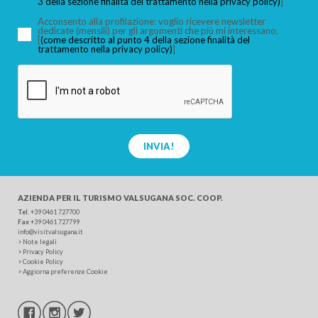
3 della sezione finalità del trattamento nella privacy policy)
]
GHIACCIO!
Non solo brividi sulle cascate di ghiaccio. L'arrampicata su
Acconsento alla profilazione: voglio ricevere newsletter
dedicate (mensili) per gli argomenti che più mi interessano,
ghiaccio, disciplina che sta guadagnando sempre maggiore
[
(come descritto al punto 4 della sezione finalità del
trattamento nella privacy policy)
]
successo negli ultimi anni, è uno sport adatto per coloro che
sono alla ricerca di un'esperienza davvero unica, un contatto
con la natura che solo i più coraggiosi possono ottenere.
Le cascate di ghiaccio della Val Sorgazza a Pieve Tesino sono
semplicemente favolose
! Una miscela di emozioni uniche e
indescrivibili è assicurato, se si basano sull'aiuto di una guida
INVIA!
alpina.
AZIENDA PER IL TURISMO
VALSUGANA SOC. COOP.
Tel
.
+39 0461 727700
Fax
+39 0461 727799
info@visitvalsugana.it
>
Note legali
>
Privacy Policy
>
Cookie Policy
>
Aggiorna preferenze Cookie