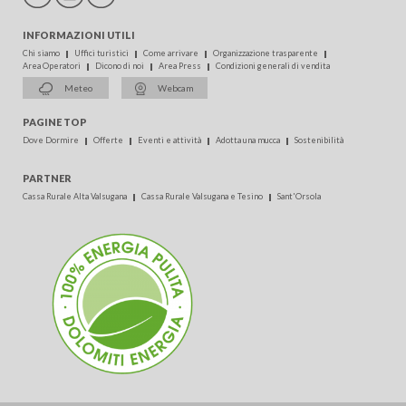
INFORMAZIONI UTILI
Chi siamo
Uffici turistici
Come arrivare
Organizzazione trasparente
Area Operatori
Dicono di noi
Area Press
Condizioni generali di vendita
Meteo
Webcam
PAGINE TOP
Dove Dormire
Offerte
Eventi e attività
Adotta una mucca
Sostenibilità
PARTNER
Cassa Rurale Alta Valsugana
Cassa Rurale Valsugana e Tesino
Sant'Orsola