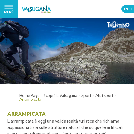
INFO
MENÙ
Home Page
>
Scopri la Valsugana
>
Sport
>
Altri sport
>
Arrampicata
ARRAMPICATA
L’arrampicata è oggi una valida realtà turistica che richiama
appassionati sia sulle strutture naturali che su quelle artificiali
in occasione di competizioni, fiere, sagre, sempre più