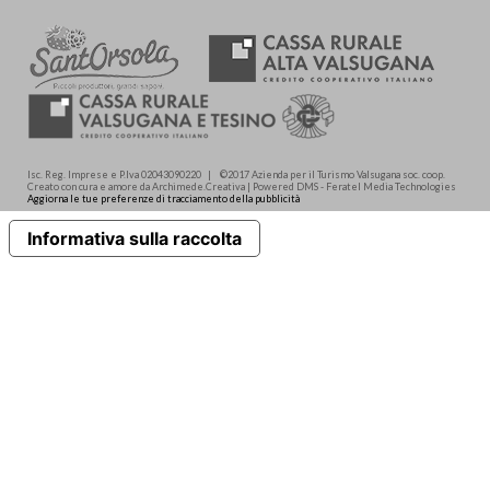
Isc. Reg. Imprese e P.Iva 02043090220 | ©2017 Azienda per il Turismo Valsugana soc. coop.
Creato con cura e amore da Archimede.Creativa | Powered DMS - Feratel Media Technologies
Aggiorna le tue preferenze di tracciamento della pubblicità
Informativa sulla raccolta