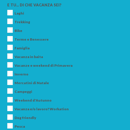
E TU... DI CHE VACANZA SEI?
Laghi
Trekking
Bike
Terme e Benessere
Famiglia
Vacanza in baita
Vacanze e weekend di Primavera
Inverno
Mercatini di Natale
Campeggi
Weekend d'Autunno
Vacanza e/o lavoro? Workation
Dog friendly
Pesca