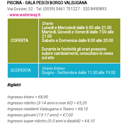
PISCINA - SALA PESI DI BORGO VALSUGANA
Via Gozzer, 52 - Tel. (0039) 0461 751227 - 320 8490893
-
www.waterway.it
Orario
Lunedì e Mercoledì dalle 6.00 alle 21.00
Martedì, Giovedì e Venerdì dalle 7.00 alle
21.00
COPERTA
Sabato e Domenica dalle 8.00 alle 20.00
Durante le festività gli orari possono
subire cambiamenti, consultare le news
sul sito
Orario Estivo
SCOPERTA
Giugno - Settembre dalle 11.00 alle 19.00
Biglietti
Ingresso intero = €8,90
Ingresso ridotto (3-14 anni e over 60) = €5,20
Ingresso residenti Valsugana e Tesino = €8,10
ingresso giovani (15-17 anni) = €7,00
Ingresso super ridotto (0-3 anni e disabili) = €4,10