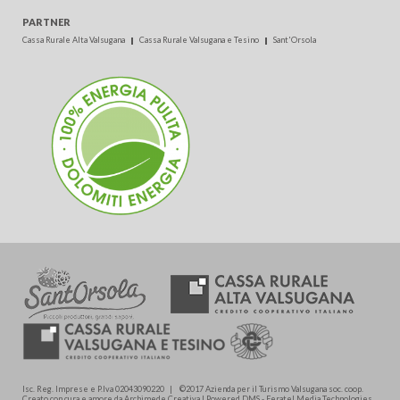
PARTNER
Cassa Rurale Alta Valsugana
Cassa Rurale Valsugana e Tesino
Sant'Orsola
Isc. Reg. Imprese e P.Iva 02043090220 | ©2017 Azienda per il Turismo Valsugana soc. coop.
Creato con cura e amore da Archimede.Creativa | Powered DMS - Feratel Media Technologies