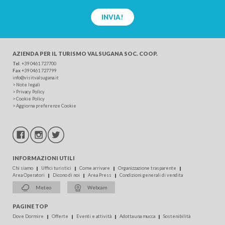
INVIA!
AZIENDA PER IL TURISMO
VALSUGANA SOC. COOP.
Tel
.
+39 0461 727700
Fax
+39 0461 727799
info@visitvalsugana.it
>
Note legali
>
Privacy Policy
>
Cookie Policy
>
Aggiorna preferenze Cookie
INFORMAZIONI UTILI
Chi siamo
Uffici turistici
Come arrivare
Organizzazione trasparente
Area Operatori
Dicono di noi
Area Press
Condizioni generali di vendita
Meteo
Webcam
PAGINE TOP
Dove Dormire
Offerte
Eventi e attività
Adotta una mucca
Sostenibilità