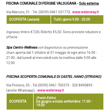
PISCINA COMUNALE DI PERGINE VALSUGANA -
Solo esterna
Via Marconi, 51 - Tel. (0039) 0461 531773;
www.waterway.it
SCOPERTA (
estate
)
Tutti i giorni 9.00 - 20.00
Ingresso:
Intero €7,00; Ridotto €5,50. Sono previste riduzioni e
offerte.
Spa Centro Wellness
con bagnoturco su prenotazione.
Orari: a
perta dal 1 ottobre al 31 maggio di ogni anno 16.00 -
21.00 ; dal lunedì al mercoledì solo la mattina dalle 9.00 alle
12.00
PISCINA SCOPERTA COMUNALE DI CASTEL IVANO (STRIGNO)
Via Pretorio, 55 - Tel (0039) 0461 700373 - 320 8490893
(anche Whatsapp) -
www.waterway.it
Orario Estivo
SCOPERTA
Da giugno a inizio settembre: 11.00 -
19.00