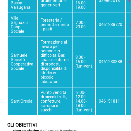
di alimentari e
3298620131
f
Bassa
16.00 -
generi vari
Valsugana
19.00
Villa
Foresteria /
S.Ignazio
7.00 -
pernottamento
0461238720
Coop.
23.00
- pasti
Sociale
Formazione al
lavoro per
persone in
Samuele
difficoltà. Bar,
8.30 -
Società
spaccio interno
15.00
0461230888
i
Cooperativa
di prodotti,
(lun-ven)
Sociale
disponibilità di
studio in
piccolo
ARRIVO
laboratori
Punto vendita
8.00-
di piccoli frutti,
12.00
PARTENZA
Sant'Orsola
confetture,
14.00-
0461518111
sciroppi e
18.00
succhi
(lun-ven)
GLI OBIETTIVI