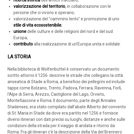
ricerca storica
dell'antico tracciato;
valorizzazione del territorio
, in collaborazione con le
ADULTI
persone che ci vivono e operano;
valorizzazione del "cammino lento" e promozione di uno
stile di vita ecosostenibile
;
unione
delle culture e delle religioni del nord e del sud
BAMBINI
Europa;
contributo
alla realizzazione di un'Europa unita e solidale.
LA STORIA
Nella biblioteca di Wolfenbüttel è conservato un documento
CERCA
scritto attorno il 1256: descrive le strade che collegano la città
anseatica di Stade a Roma, a beneficio dei pellegrini ed include
tappe come Bolzano, Trento, Padova, Ferrara, Ravenna, Forlì,
l'Alpe di Serra, Arezzo, Castiglione del Lago, Orvieto,
Montefiascone e Roma. Il documento, parte degli Annales
Stadenses, era stato compilato dall'abate Alberto del convento
di St. Maria in Stade da dove era partito nel 1256 e fornisce
diversi itinerari con dati precisi su luoghi, distanze e anche sulle
condizioni della strada per il viaggio di andata e ritorno da
Roma. Fra gli itinerari c'è la descrizione della Via del Brennero