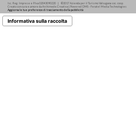
Isc. Reg. Imprese e P.Iva 02043090220 | ©2017 Azienda per il Turismo Valsugana soc. coop.
Creato con cura e amore da Archimede.Creativa | Powered DMS - Feratel Media Technologies
Aggiorna le tue preferenze di tracciamento della pubblicità
Informativa sulla raccolta