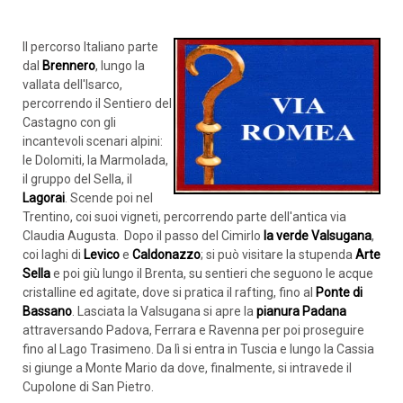
Il percorso Italiano parte
dal
Brennero
, lungo la
vallata dell'Isarco,
percorrendo il Sentiero del
Castagno con gli
incantevoli scenari alpini:
le Dolomiti, la Marmolada,
il gruppo del Sella, il
Lagorai
. Scende poi nel
Trentino, coi suoi vigneti, percorrendo parte dell'antica via
Claudia Augusta. Dopo il passo del Cimirlo
la verde Valsugana
,
coi laghi di
Levico
e
Caldonazzo
; si può visitare la stupenda
Arte
Sella
e poi giù lungo il Brenta, su sentieri che seguono le acque
cristalline ed agitate, dove si pratica il rafting, fino al
Ponte di
Bassano
. Lasciata la Valsugana si apre la
pianura Padana
attraversando Padova, Ferrara e Ravenna per poi proseguire
fino al Lago Trasimeno. Da lì si entra in Tuscia e lungo la Cassia
si giunge a Monte Mario da dove, finalmente, si intravede il
Cupolone di San Pietro.