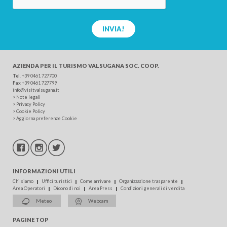
INVIA!
AZIENDA PER IL TURISMO
VALSUGANA SOC. COOP.
Tel
.
+39 0461 727700
Fax
+39 0461 727799
info@visitvalsugana.it
>
Note legali
>
Privacy Policy
>
Cookie Policy
>
Aggiorna preferenze Cookie
INFORMAZIONI UTILI
Chi siamo
Uffici turistici
Come arrivare
Organizzazione trasparente
Area Operatori
Dicono di noi
Area Press
Condizioni generali di vendita
Meteo
Webcam
PAGINE TOP