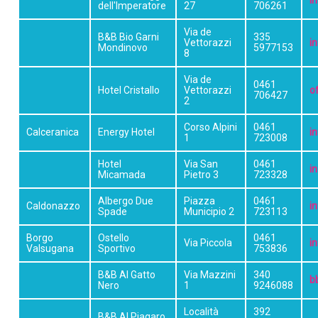
i
dell'Imperatore
27
706261
Via de
B&B Bio Garni
335
Vettorazzi
i
Mondinovo
5977153
8
Via de
0461
Hotel Cristallo
Vettorazzi
o
706427
2
Corso Alpini
0461
Calceranica
Energy Hotel
i
1
723008
Hotel
Via San
0461
i
Micamada
Pietro 3
723328
Albergo Due
Piazza
0461
Caldonazzo
i
Spade
Municipio 2
723113
Borgo
Ostello
0461
Via Piccola
i
Valsugana
Sportivo
753836
B&B Al Gatto
Via Mazzini
340
b
Nero
1
9246088
Località
392
B&B Al Piagaro