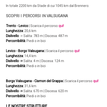
In totale 2200 km da Stade di cui 1045 km dal Brennero.
SCOPRI I PERCORSI IN VALSUGANA
Trento - Levico
| Scarica il percorso
qui!
Lunghezza:
20,6 km
Dislivello
-> Salita: 783 m | Discesa: 487 m
Percorribilità:
Piedi o in bici
Levico - Borgo Valsugana
| Scarica il percorso
qui!
Lunghezza:
14,4 km
Dislivello
->
Salita: 4 m | Discesa: 124 m
Percorribilità:
Piedi o in bici
Borgo Valsugana - Cismon del Grappa
| Scarica il percorso
qui!
Lunghezza:
31,6 km
Dislivello
->
Salita: 670 m | Discesa: 620 m
Percorribilità:
Piedi o in bici
LE NOSTRE STRUTTURE