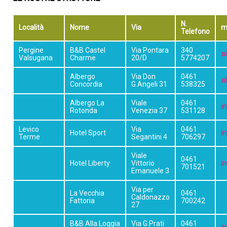
N.
Località
Nome
Via
m
Telefono
Pergine
B&B Castel
Via Pontara
340
a
Valsugana
Charme
20/D
5774207
Albergo
Via Don
0461
a
Concordia
G.Angeli 31
538325
Albergo La
Viale
0461
i
Rotonda
Venezia 37
531128
Levico
Via
0461
Hotel Sport
i
Terme
Segantini 4
706297
Viale
0461
Hotel Liberty
Vittorio
in
701521
Emanuele 3
Via per
La Vecchia
0461
Caldonazzo
Fattoria
700242
27
B&B Alla Loggia
Via G.Prati
0461