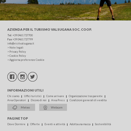
AZIENDA PER IL TURISMO
VALSUGANA SOC. COOP.
Tel
.
+39 0461 727700
Fax
+39 0461 727799
info@visitvalsugana.it
>
Note legali
>
Privacy Policy
>
Cookie Policy
>
Aggiorna preferenze Cookie
INFORMAZIONI UTILI
Chi siamo
Uffici turistici
Come arrivare
Organizzazione trasparente
Area Operatori
Dicono di noi
Area Press
Condizioni generali di vendita
Meteo
Webcam
PAGINE TOP
Dove Dormire
Offerte
Eventi e attività
Adotta una mucca
Sostenibilità