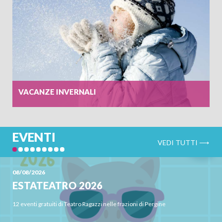
ADULTI
BAMBINI
VACANZE INVERNALI
CERCA
EVENTI
VEDI TUTTI ⟶
08/08/2026
ESTATEATRO 2026
12 eventi gratuiti di Teatro Ragazzi nelle frazioni di Pergine