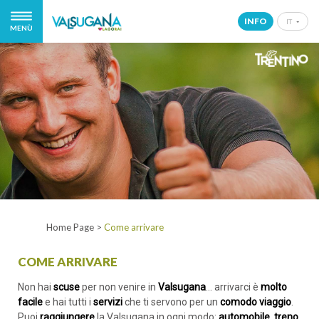
INFO
IT
MENÙ
IT
EN
DE
NL
Home Page
>
Come arrivare
COME ARRIVARE
Non hai
scuse
per non venire in
Valsugana
... arrivarci è
molto
facile
e hai tutti i
servizi
che ti servono per un
comodo viaggio
.
Puoi
raggiungere
la Valsugana in ogni modo:
automobile
,
treno
,