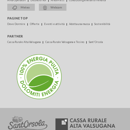
Area Operatori
Dicono di noi
Area Press
Condizioni generali di vendita
Meteo
Webcam
PAGINE TOP
Dove Dormire
Offerte
Eventi e attività
Adotta una mucca
Sostenibilità
PARTNER
Cassa Rurale Alta Valsugana
Cassa Rurale Valsugana e Tesino
Sant'Orsola