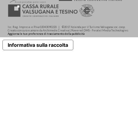
Isc. Reg. Imprese e P.Iva 02043090220 | ©2017 Azienda per il Turismo Valsugana soc. coop.
Creato con cura e amore da Archimede.Creativa | Powered DMS - Feratel Media Technologies
Aggiorna le tue preferenze di tracciamento della pubblicità
Informativa sulla raccolta