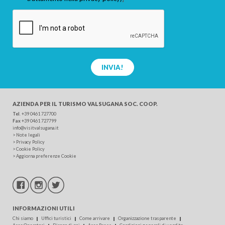
INVIA!
AZIENDA PER IL TURISMO
VALSUGANA SOC. COOP.
Tel
.
+39 0461 727700
Fax
+39 0461 727799
info@visitvalsugana.it
>
Note legali
>
Privacy Policy
>
Cookie Policy
>
Aggiorna preferenze Cookie
INFORMAZIONI UTILI
Chi siamo
Uffici turistici
Come arrivare
Organizzazione trasparente