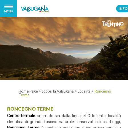
INFO
MENÙ
Home Page
>
Scopri la Valsugana
>
Località
>
Roncegno
Terme
RONCEGNO TERME
Centro termale
rinomato sin dalla fine dell'Ottocento, località
climatica di grande fascino naturale conservato sino ad oggi,
Roncegno Terme
è posto in posizione panoramica verso la