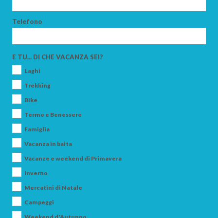
Telefono
ADULTI
E TU... DI CHE VACANZA SEI?
BAMBINI
Laghi
Trekking
Bike
Terme e Benessere
Famiglia
CERCA
Vacanza in baita
Vacanze e weekend di Primavera
Inverno
Mercatini di Natale
Campeggi
Weekend d'Autunno