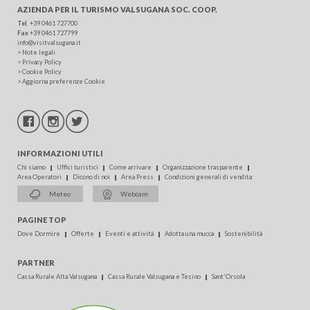
AZIENDA PER IL TURISMO
VALSUGANA SOC. COOP.
Tel
.
+39 0461 727700
Fax
+39 0461 727799
info@visitvalsugana.it
>
Note legali
>
Privacy Policy
>
Cookie Policy
>
Aggiorna preferenze Cookie
INFORMAZIONI UTILI
Chi siamo
Uffici turistici
Come arrivare
Organizzazione trasparente
Area Operatori
Dicono di noi
Area Press
Condizioni generali di vendita
Meteo
Webcam
PAGINE TOP
Dove Dormire
Offerte
Eventi e attività
Adotta una mucca
Sostenibilità
PARTNER
Cassa Rurale Alta Valsugana
Cassa Rurale Valsugana e Tesino
Sant'Orsola