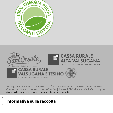
Isc. Reg. Imprese e P.Iva 02043090220 | ©2017 Azienda per il Turismo Valsugana soc. coop.
Creato con cura e amore da Archimede.Creativa | Powered DMS - Feratel Media Technologies
Aggiorna le tue preferenze di tracciamento della pubblicità
Informativa sulla raccolta