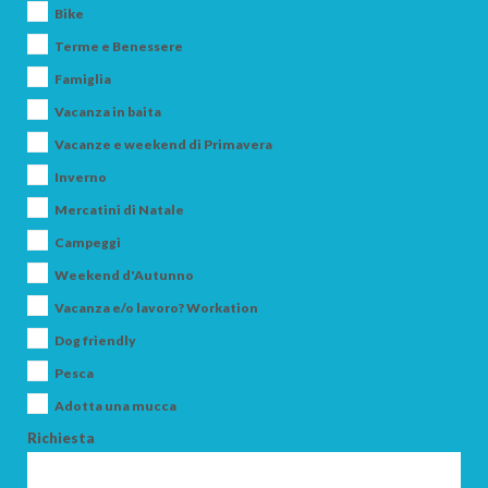
Bike
Terme e Benessere
PARTENZA
Famiglia
Vacanza in baita
Vacanze e weekend di Primavera
Inverno
Mercatini di Natale
ADULTI
Campeggi
Weekend d'Autunno
BAMBINI
Vacanza e/o lavoro? Workation
Dog friendly
Pesca
Adotta una mucca
CERCA
Richiesta