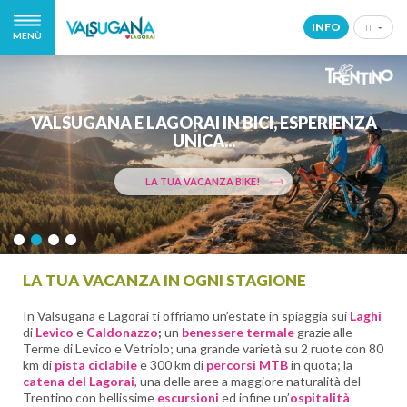
INFO
IT
MENÙ
IT
EN
DE
VALSUGANA E LAGORAI IN BICI, ESPERIENZA
NL
UNICA...
LA TUA VACANZA BIKE!
LA TUA VACANZA IN OGNI STAGIONE
In Valsugana e Lagorai ti offriamo un’estate in spiaggia sui
Laghi
di
Levico
e
Caldonazzo
;
un
benessere termale
grazie alle
Terme di Levico e Vetriolo; una grande varietà su 2 ruote con 80
km di
pista ciclabile
e 300 km di
percorsi MTB
in quota; la
catena del Lagorai
, una delle aree a maggiore naturalità del
Trentino con bellissime
escursioni
ed infine un’
ospitalità