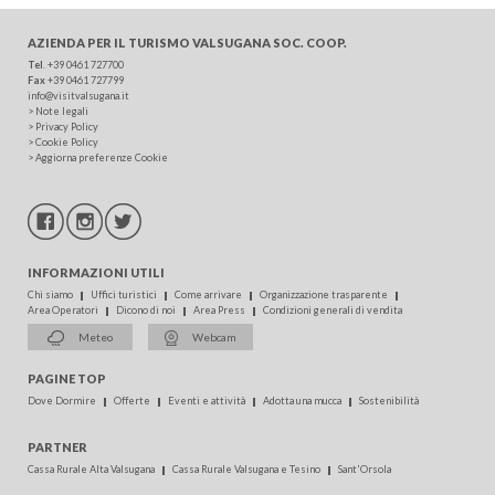
AZIENDA PER IL TURISMO
VALSUGANA SOC. COOP.
Tel
.
+39 0461 727700
Fax
+39 0461 727799
info@visitvalsugana.it
>
Note legali
>
Privacy Policy
>
Cookie Policy
>
Aggiorna preferenze Cookie
INFORMAZIONI UTILI
Chi siamo
Uffici turistici
Come arrivare
Organizzazione trasparente
Area Operatori
Dicono di noi
Area Press
Condizioni generali di vendita
Meteo
Webcam
PAGINE TOP
Dove Dormire
Offerte
Eventi e attività
Adotta una mucca
Sostenibilità
PARTNER
Cassa Rurale Alta Valsugana
Cassa Rurale Valsugana e Tesino
Sant'Orsola