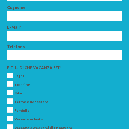
Cognome
E-Mail*
ARRIVO
Telefono
PARTENZA
E TU... DI CHE VACANZA SEI?
Laghi
Trekking
Bike
ADULTI
Terme e Benessere
Famiglia
Vacanza in baita
BAMBINI
Vacanze e weekend di Primavera