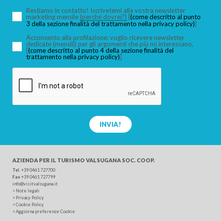
Restiamo in contatto! Iscrivetemi alla vostra newsletter
marketing mensile
(perché dovrei?)
[
(come descritto al punto
3 della sezione finalità del trattamento nella privacy policy)
]
Acconsento alla profilazione: voglio ricevere newsletter
dedicate (mensili) per gli argomenti che più mi interessano,
[
(come descritto al punto 4 della sezione finalità del
trattamento nella privacy policy)
]
INVIA!
AZIENDA PER IL TURISMO
VALSUGANA SOC. COOP.
Tel
.
+39 0461 727700
Fax
+39 0461 727799
info@visitvalsugana.it
>
Note legali
>
Privacy Policy
>
Cookie Policy
>
Aggiorna preferenze Cookie