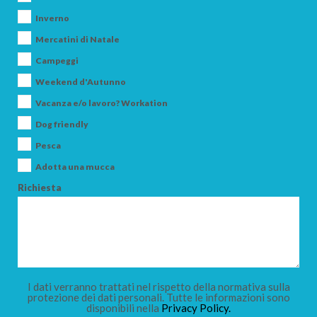
Inverno
Mercatini di Natale
Campeggi
CERCA
Weekend d'Autunno
Vacanza e/o lavoro? Workation
Dog friendly
Pesca
Adotta una mucca
Richiesta
I dati verranno trattati nel rispetto della normativa sulla
protezione dei dati personali. Tutte le informazioni sono
disponibili nella
Privacy Policy.