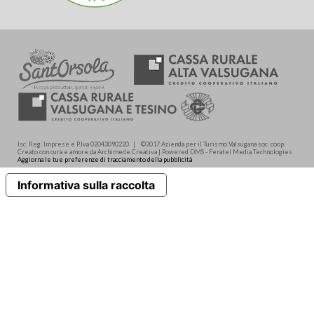
Isc. Reg. Imprese e P.Iva 02043090220 | ©2017 Azienda per il Turismo Valsugana soc. coop.
Creato con cura e amore da Archimede.Creativa | Powered DMS - Feratel Media Technologies
Aggiorna le tue preferenze di tracciamento della pubblicità
Informativa sulla raccolta