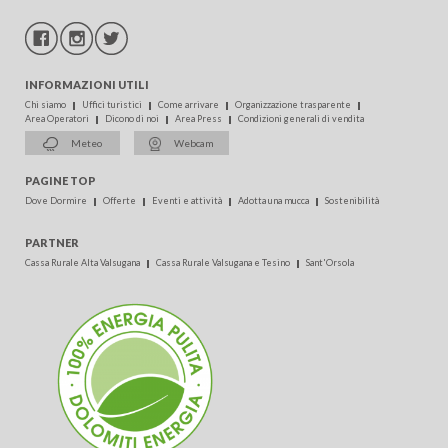
INFORMAZIONI UTILI
Chi siamo
Uffici turistici
Come arrivare
Organizzazione trasparente
Area Operatori
Dicono di noi
Area Press
Condizioni generali di vendita
Meteo
Webcam
PAGINE TOP
Dove Dormire
Offerte
Eventi e attività
Adotta una mucca
Sostenibilità
PARTNER
Cassa Rurale Alta Valsugana
Cassa Rurale Valsugana e Tesino
Sant'Orsola