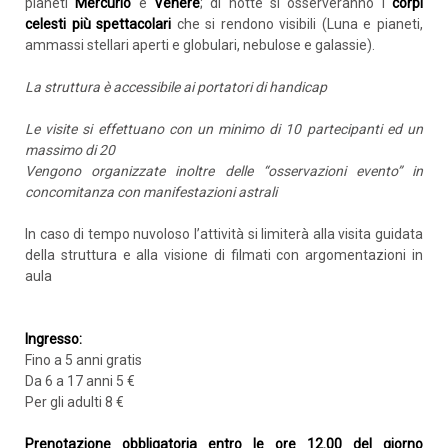
pianeti
Mercurio
e
Venere
; di notte si osserveranno i
corpi
celesti più spettacolari
che si rendono visibili (Luna e pianeti,
ammassi stellari aperti e globulari, nebulose e galassie).
La struttura è accessibile ai portatori di handicap
Le visite si effettuano con un minimo di 10 partecipanti ed un
massimo di 20
Vengono organizzate inoltre delle “osservazioni evento” in
concomitanza con manifestazioni astrali
In caso di tempo nuvoloso l’attività si limiterà alla visita guidata
della struttura e alla visione di filmati con argomentazioni in
aula
Ingresso:
Fino a 5 anni gratis
Da 6 a 17 anni 5 €
Per gli adulti 8 €
Prenotazione obbligatoria
entro le ore 12.00 del giorno