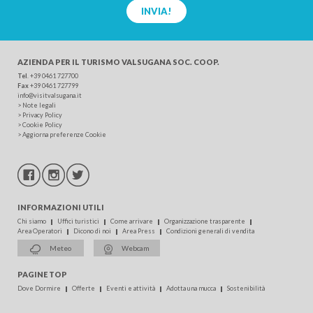
INVIA!
AZIENDA PER IL TURISMO
VALSUGANA SOC. COOP.
Tel
.
+39 0461 727700
Fax
+39 0461 727799
info@visitvalsugana.it
>
Note legali
>
Privacy Policy
>
Cookie Policy
>
Aggiorna preferenze Cookie
INFORMAZIONI UTILI
Chi siamo
Uffici turistici
Come arrivare
Organizzazione trasparente
Area Operatori
Dicono di noi
Area Press
Condizioni generali di vendita
Meteo
Webcam
PAGINE TOP
Dove Dormire
Offerte
Eventi e attività
Adotta una mucca
Sostenibilità