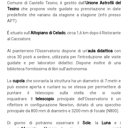
Comune di Castello Tesino, è gestito dall’
Unione Astrofili del
Tesino
che propone visite guidate su prenotazione in date
predefinite che variano da stagione a stagione (info presso
APT).
É
situato sull’
Altopiano di Celado
, circa 1,6 km dopo il Ristorante
al Cacciatore.
Al pianterreno l’Osservatorio dispone di un’
aula didattica
con
circa 30 posti a sedere, utilizzata per l’introduzione alle visite
guidate e per laboratori didattici. Dispone inoltre di una
biblioteca fornitissima di libri sull’astronomia.
La
cupola
che sovrasta la struttura ha un diametro di 7 metri e
può essere aperta e ruotare su se stessa per permettere di
puntare il telescopio sulla stella che si vuole
inquadrare. Il
telescopio
principale dell'Osservatorio è un
riflettore in configurazione Newton, dotato di uno specchio
principale da 800 mm di diametro e 3200 mm di focale (N800).
Di giorno di potranno osservare il
Sole
, la
Luna
e i