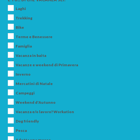
Laghi
Trekking
Bike
Terme e Benessere
Famiglia
Vacanza in baita
Vacanze e weekend di Primavera
Inverno
Mercatini di Natale
Campeggi
Weekend d'Autunno
Vacanza e/o lavoro? Workation
Dog friendly
Pesca
Adotta una mucca