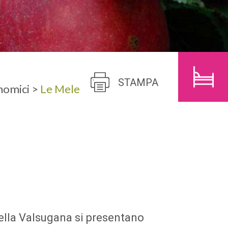
BAMBINI
CERCA
STAMPA
nomici
>
Le Mele
della Valsugana si presentano