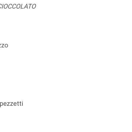
 CIOCCOLATO
zzo
pezzetti