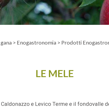
A
ADULTI
ugana
>
Enogastronomia
>
Prodotti Enogastro
LE MELE
i Caldonazzo e Levico Terme e il fondovalle 