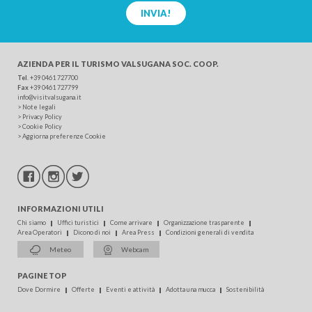
INVIA!
AZIENDA PER IL TURISMO
VALSUGANA SOC. COOP.
Tel
.
+39 0461 727700
Fax
+39 0461 727799
info@visitvalsugana.it
>
Note legali
>
Privacy Policy
>
Cookie Policy
>
Aggiorna preferenze Cookie
INFORMAZIONI UTILI
Chi siamo
Uffici turistici
Come arrivare
Organizzazione trasparente
Area Operatori
Dicono di noi
Area Press
Condizioni generali di vendita
Meteo
Webcam
PAGINE TOP
Dove Dormire
Offerte
Eventi e attività
Adotta una mucca
Sostenibilità