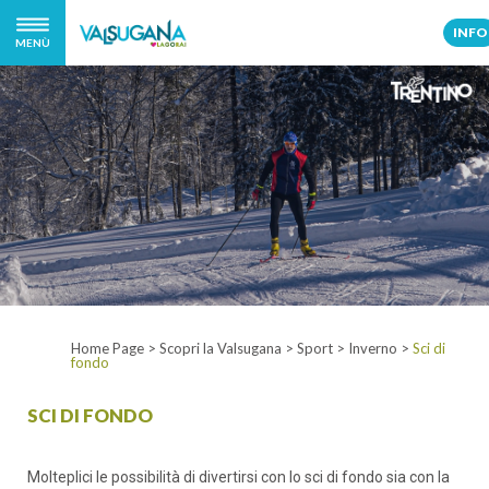
INFO
MENÙ
Home Page
>
Scopri la Valsugana
>
Sport
>
Inverno
>
Sci di
fondo
SCI DI FONDO
Molteplici le possibilità di divertirsi con lo sci di fondo sia con la