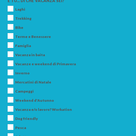
E TU... DI CHE VACANZA SEI?
Laghi
Trekking
Bike
Terme e Benessere
Famiglia
Vacanza in baita
Vacanze e weekend di Primavera
Inverno
Mercatini di Natale
Campeggi
Weekend d'Autunno
Vacanza e/o lavoro? Workation
Dog friendly
Pesca