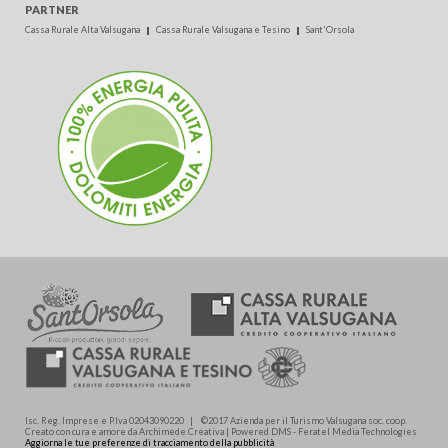
PARTNER
Cassa Rurale Alta Valsugana
Cassa Rurale Valsugana e Tesino
Sant'Orsola
Isc. Reg. Imprese e P.Iva 02043090220 | ©2017 Azienda per il Turismo Valsugana soc. coop.
Creato con cura e amore da Archimede.Creativa | Powered DMS - Feratel Media Technologies
Aggiorna le tue preferenze di tracciamento della pubblicità