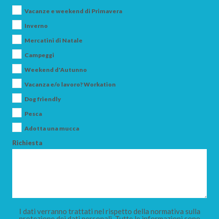
Vacanze e weekend di Primavera
Inverno
Mercatini di Natale
Campeggi
Weekend d'Autunno
Vacanza e/o lavoro? Workation
Dog friendly
Pesca
Adotta una mucca
Richiesta
I dati verranno trattati nel rispetto della normativa sulla
protezione dei dati personali. Tutte le informazioni sono