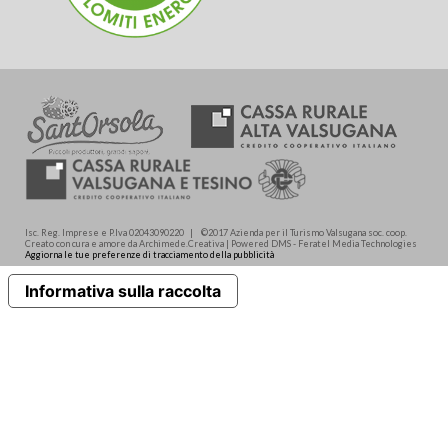
Isc. Reg. Imprese e P.Iva 02043090220 | ©2017 Azienda per il Turismo Valsugana soc. coop.
Creato con cura e amore da Archimede.Creativa | Powered DMS - Feratel Media Technologies
Aggiorna le tue preferenze di tracciamento della pubblicità
Informativa sulla raccolta