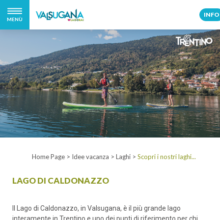
INFO
MENÙ
Home Page
>
Idee vacanza
>
Laghi
>
Scopri i nostri laghi...
LAGO DI CALDONAZZO
Il Lago di Caldonazzo, in Valsugana, è il più grande lago
interamente in Trentino e uno dei punti di riferimento per chi