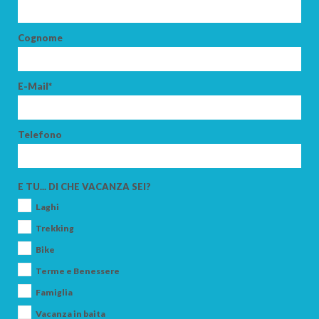
Cognome
E-Mail*
Telefono
E TU... DI CHE VACANZA SEI?
Laghi
Trekking
Bike
Terme e Benessere
Famiglia
Vacanza in baita