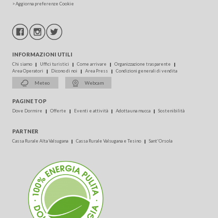
>
Aggiorna preferenze Cookie
INFORMAZIONI UTILI
Chi siamo
Uffici turistici
Come arrivare
Organizzazione trasparente
Area Operatori
Dicono di noi
Area Press
Condizioni generali di vendita
Meteo
Webcam
PAGINE TOP
Dove Dormire
Offerte
Eventi e attività
Adotta una mucca
Sostenibilità
PARTNER
Cassa Rurale Alta Valsugana
Cassa Rurale Valsugana e Tesino
Sant'Orsola