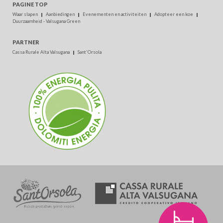
PAGINE TOP
Waar slapen
Aanbiedingen
Evenementen en activiteiten
Adopteer een koe
Duurzaamheid - Valsugana Green
PARTNER
Cassa Rurale Alta Valsugana
Sant'Orsola