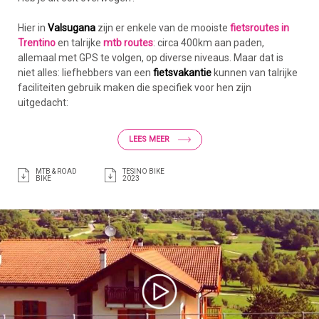
Hier in
Valsugana
zijn er enkele van de mooiste
fietsroutes in
Trentino
en talrijke
mtb routes
: circa 400km aan paden,
allemaal met GPS te volgen, op diverse niveaus. Maar dat is
niet alles: liefhebbers van een
fietsvakantie
kunnen van talrijke
faciliteiten gebruik maken die specifiek voor hen zijn
uitgedacht:
Bikefamily
en
Bike expert
accommodaties
voor toeristen op
LEES MEER
twee wielen
Bicigrills
langs het
fietspad
van
Valsugana
voor een hapje en
MTB & ROAD
TESINO BIKE
drankje
BIKE
2023
Centra voor kleine reparaties en
verhuur van fietsen
en
fietsaccessoires en uitrusting
Sportevenementen in heel
Valsugana
in het teken van de
fiets: wedstrijden voor professionals en amateurs
De
fietsvakanties
in
Valsugana
zijn allemaal de moeite waard.
Valsugana: Approved Bike Area!