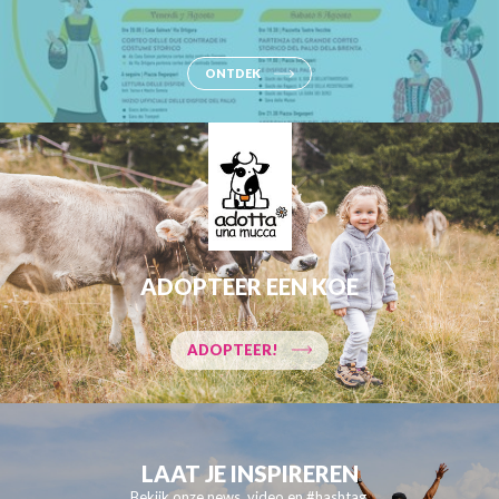
ONTDEK
ADOPTEER EEN KOE
ADOPTEER!
LAAT JE INSPIREREN
Bekijk onze news, video en #hashtag.