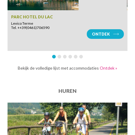
AANKOMST
PARC HOTEL DU LAC
G
Levico Terme
Ca
Tel. ++39(0461)706590
Te
ONTDEK
VERTREK
Bekijk de volledige lijst met accommodaties
Ontdek »
VOLWASSENEN
HUREN
KINDEREN