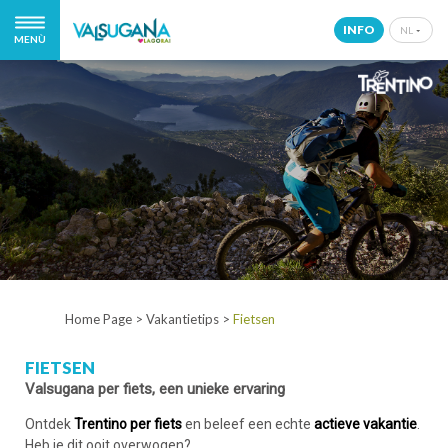
INFO
NL
MENÙ
IT
EN
DE
NL
Home Page
>
Vakantietips
>
Fietsen
FIETSEN
Valsugana per fiets, een unieke ervaring
Ontdek
Trentino per fiets
en beleef een echte
actieve vakantie
.
Heb je dit ooit overwogen?