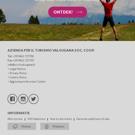
ONTDEK!
AZIENDA PER IL TURISMO
VALSUGANA SOC. COOP.
Tel
. +39 0461 727700
Fax
+39 0461 727799
info@visitvalsugana.it
>
Legal Notice
>
Privacy Policy
>
Cookie Policy
>
Aggiorna preferenze Cookie
INFORMATIE
Wie zijn we
VVV Kantoren
Hoe te bereiken
General conditions of sale
Meteo
Webcam