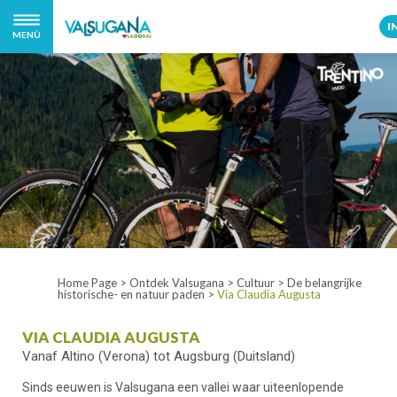
I
MENÙ
Home Page
>
Ontdek Valsugana
>
Cultuur
>
De belangrijke
historische- en natuur paden
>
Via Claudia Augusta
VIA CLAUDIA AUGUSTA
Vanaf Altino (Verona) tot Augsburg (Duitsland)
Sinds eeuwen is Valsugana een vallei waar uiteenlopende