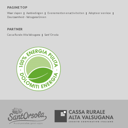
PAGINE TOP
Waar slapen
Aanbiedingen
Evenementen en activiteiten
Adopteer een koe
Duurzaamheid - Valsugana Green
PARTNER
Cassa Rurale Alta Valsugana
Sant'Orsola