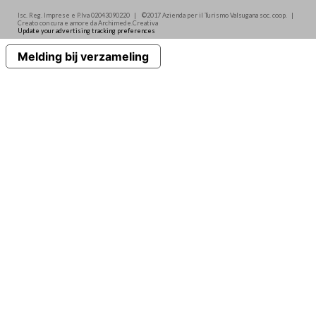
Isc. Reg. Imprese e P.Iva 02043090220 | ©2017 Azienda per il Turismo Valsugana soc. coop. |
Creato con cura e amore da Archimede.Creativa
Update your advertising tracking preferences
Melding bij verzameling