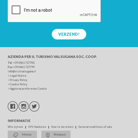
VERZEND!
AZIENDA PER IL TURISMO
VALSUGANA SOC. COOP.
Tel
. +39 0461 727700
Fax
+39 0461 727799
info@visitvalsugana.it
>
Legal Notice
>
Privacy Policy
>
Cookie Policy
>
Aggiorna preferenze Cookie
INFORMATIE
Wie zijn we
VVV Kantoren
Hoe te bereiken
General conditions of sale
Meteo
Webcam