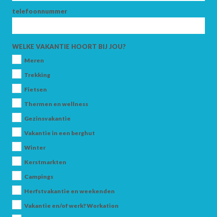
telefoonnummer
AANKOMST
WELKE VAKANTIE HOORT BIJ JOU?
Meren
VERTREK
Trekking
Fietsen
Thermen en wellness
Gezinsvakantie
VOLWASSENEN
Vakantie in een berghut
Winter
Kerstmarkten
KINDEREN
Campings
Herfstvakantie en weekenden
Vakantie en/of werk? Workation