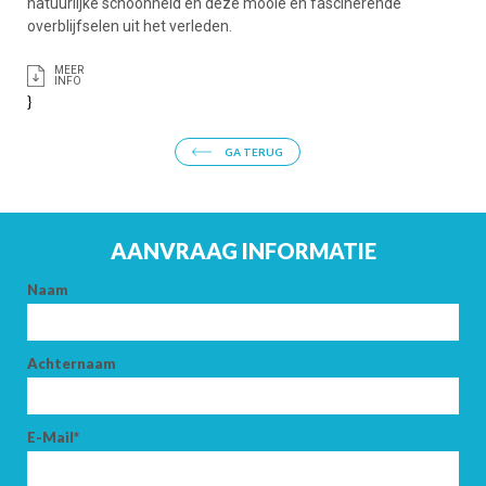
natuurlijke schoonheid en deze mooie en fascinerende
overblijfselen uit het verleden.
MEER
INFO
}
GA TERUG
AANVRAAG INFORMATIE
Naam
Achternaam
E-Mail*