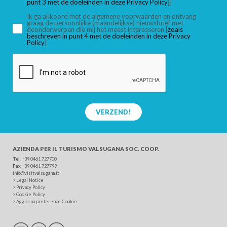
punt 3 met de doeleinden in deze Privacy Policy]
]
Ik ga akkoord met de algemene voorwaarden en ontvang
graag de persoonlijke (maandelijkse) nieuwsbrief met
deonderwerpen die mij het meest interesseren [
zoals
beschreven in punt 4 met de doeleinden in deze Privacy
Policy
]
VERZEND!
AZIENDA PER IL TURISMO
VALSUGANA SOC. COOP.
Tel
. +39 0461 727700
Fax
+39 0461 727799
info@visitvalsugana.it
>
Legal Notice
>
Privacy Policy
>
Cookie Policy
>
Aggiorna preferenze Cookie