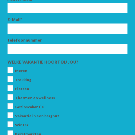
E-Mail*
AANKOMST
telefoonnummer
VERTREK
WELKE VAKANTIE HOORT BIJ JOU?
Meren
Trekking
Fietsen
VOLWASSENEN
Thermen en wellness
Gezinsvakantie
Vakantie in een berghut
KINDEREN
Winter
Kerstmarkten