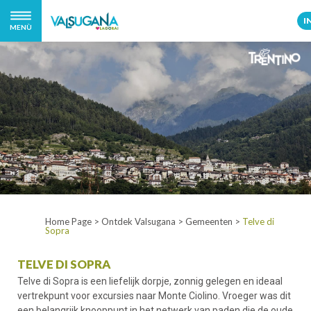
I
MENÙ
Home Page
>
Ontdek Valsugana
>
Gemeenten
>
Telve di
Sopra
TELVE DI SOPRA
Telve di Sopra is een liefelijk dorpje, zonnig gelegen en ideaal
vertrekpunt voor excursies naar Monte Ciolino. Vroeger was dit
een belangrijk knooppunt in het netwerk van paden die de oude