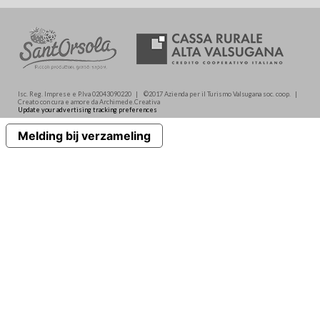
Isc. Reg. Imprese e P.Iva 02043090220 | ©2017 Azienda per il Turismo Valsugana soc. coop. |
Creato con cura e amore da Archimede.Creativa
Update your advertising tracking preferences
Melding bij verzameling