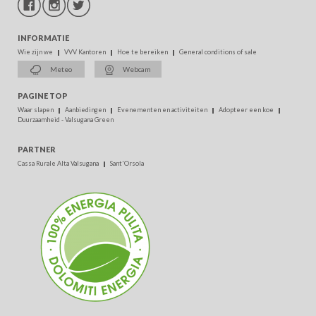
INFORMATIE
Wie zijn we
VVV Kantoren
Hoe te bereiken
General conditions of sale
Meteo
Webcam
PAGINE TOP
Waar slapen
Aanbiedingen
Evenementen en activiteiten
Adopteer een koe
Duurzaamheid - Valsugana Green
PARTNER
Cassa Rurale Alta Valsugana
Sant'Orsola