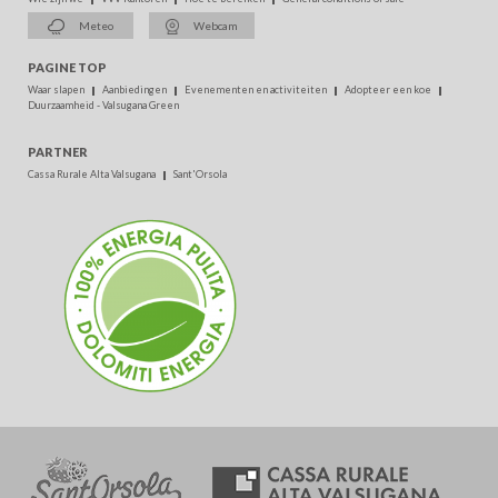
Meteo
Webcam
PAGINE TOP
Waar slapen
Aanbiedingen
Evenementen en activiteiten
Adopteer een koe
Duurzaamheid - Valsugana Green
PARTNER
Cassa Rurale Alta Valsugana
Sant'Orsola