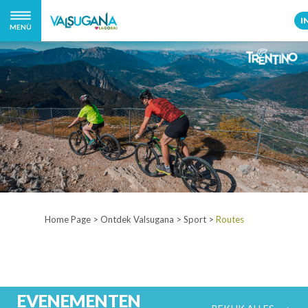
I
MENÙ
Home Page
>
Ontdek Valsugana
>
Sport
>
Routes
EVENEMENTEN
BEKIJK ALLES ⟶