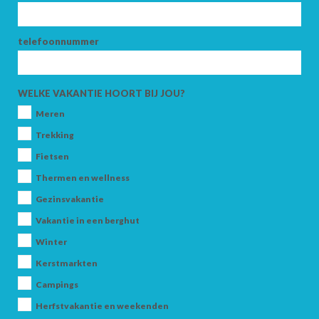
telefoonnummer
AANKOMST
WELKE VAKANTIE HOORT BIJ JOU?
VERTREK
Meren
Trekking
Fietsen
Thermen en wellness
VOLWASSENEN
Gezinsvakantie
Vakantie in een berghut
Winter
KINDEREN
Kerstmarkten
Campings
Herfstvakantie en weekenden