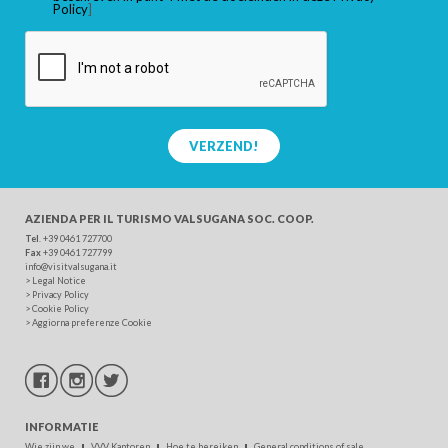
Policy
]
VERZEND!
AZIENDA PER IL TURISMO
VALSUGANA SOC. COOP.
Tel
. +39 0461 727700
Fax
+39 0461 727799
info@visitvalsugana.it
>
Legal Notice
>
Privacy Policy
>
Cookie Policy
>
Aggiorna preferenze Cookie
INFORMATIE
Wie zijn we
VVV Kantoren
Hoe te bereiken
General conditions of sale