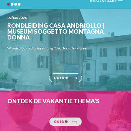
09/08/2026
RONDLEIDING CASA ANDRIOLLO |
MUSEUM SOGGETTO MONTAGNA
DONNA
Woensdag, vrijdag en zondag Olle, Borgo Valsugana
ONTDEK
ONTDEK DE VAKANTIE THEMA’S
ONTDEK