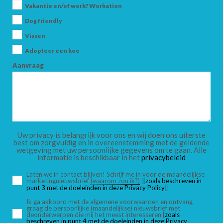
Vakantie en/of werk? Workation
ZOEK
Dog friendly
Vissen
Adopteer een koe
Aanvraag
Uw privacy is belangrijk voor ons en wij doen ons uiterste
best om zorgvuldig en in overeenstemming met de geldende
wetgeving met uw persoonlijke gegevens om te gaan. Alle
informatie is beschikbaar in het
privacybeleid
Laten we in contact blijven! Schrijf me in voor de maandelijkse
marketingnieuwsbrief
(waarom zou ik?)
[
[zoals beschreven in
punt 3 met de doeleinden in deze Privacy Policy]
]
Ik ga akkoord met de algemene voorwaarden en ontvang
graag de persoonlijke (maandelijkse) nieuwsbrief met
deonderwerpen die mij het meest interesseren [
zoals
beschreven in punt 4 met de doeleinden in deze Privacy