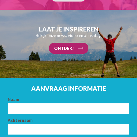
LAAT JE INSPIREREN
Bekijk onze news, video en #hashtag.
ONTDEK!
AANVRAAG INFORMATIE
Naam
Achternaam