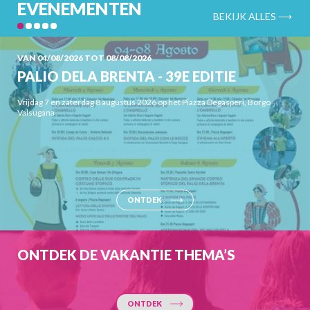
EVENEMENTEN
BEKIJK ALLES ⟶
VAN 04/08/2026 TOT 08/08/2026
PALIO DELA BRENTA - 39E EDITIE
Vrijdag 7 en zaterdag 8 augustus 2026 op het Piazza Degasperi, Borgo
Valsugana
ONTDEK
ONTDEK DE VAKANTIE THEMA’S
ONTDEK