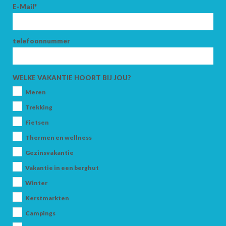
E-Mail*
AANKOMST
telefoonnummer
WELKE VAKANTIE HOORT BIJ JOU?
VERTREK
Meren
Trekking
Fietsen
Thermen en wellness
VOLWASSENEN
Gezinsvakantie
Vakantie in een berghut
Winter
KINDEREN
Kerstmarkten
Campings