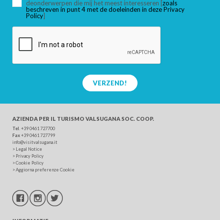
deonderwerpen die mij het meest interesseren [
zoals
beschreven in punt 4 met de doeleinden in deze Privacy
Policy
]
VERZEND!
AZIENDA PER IL TURISMO
VALSUGANA SOC. COOP.
Tel
. +39 0461 727700
Fax
+39 0461 727799
info@visitvalsugana.it
>
Legal Notice
>
Privacy Policy
>
Cookie Policy
>
Aggiorna preferenze Cookie