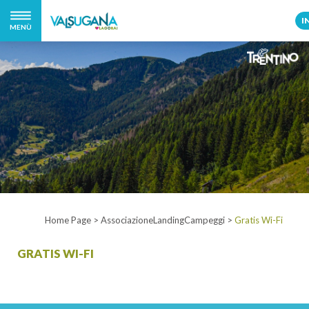
I
MENÙ
Home Page
>
AssociazioneLandingCampeggi
>
Gratis Wi-Fi
GRATIS WI-FI