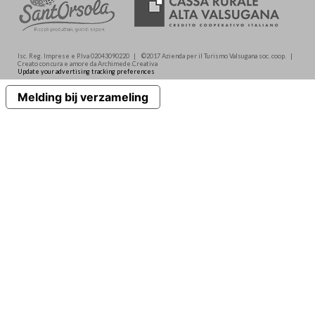
Isc. Reg. Imprese e P.Iva 02043090220 | ©2017 Azienda per il Turismo Valsugana soc. coop. |
Creato con cura e amore da Archimede.Creativa
Update your advertising tracking preferences
Melding bij verzameling