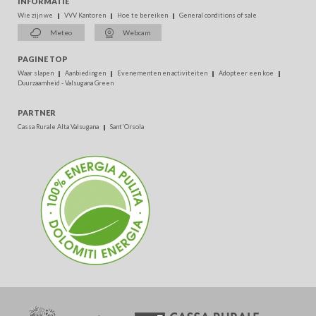
INFORMATIE
Wie zijn we
VVV Kantoren
Hoe te bereiken
General conditions of sale
Meteo
Webcam
PAGINE TOP
Waar slapen
Aanbiedingen
Evenementen en activiteiten
Adopteer een koe
Duurzaamheid - Valsugana Green
PARTNER
Cassa Rurale Alta Valsugana
Sant'Orsola