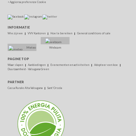
>
Aggiorna preferenze Cookie
INFORMATIE
Wie zijn we
VVV Kantoren
Hoe te bereiken
General conditions of sale
Meteo
Webcam
PAGINE TOP
Waar slapen
Aanbiedingen
Evenementen en activiteiten
Adopteer een koe
Duurzaamheid - Valsugana Green
PARTNER
Cassa Rurale Alta Valsugana
Sant'Orsola