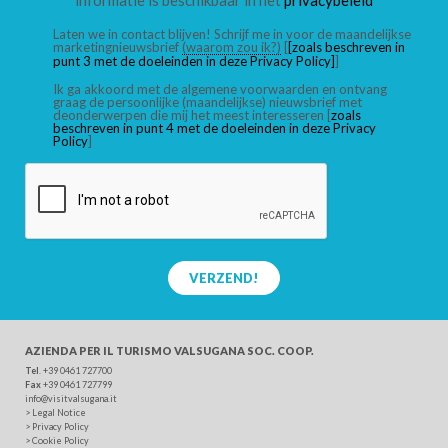
informatie is beschikbaar in het
privacybeleid
Laten we in contact blijven! Schrijf me in voor de maandelijkse
marketingnieuwsbrief
(waarom zou ik?)
[
[zoals beschreven in
punt 3 met de doeleinden in deze Privacy Policy]
]
Ik ga akkoord met de algemene voorwaarden en ontvang
graag de persoonlijke (maandelijkse) nieuwsbrief met
deonderwerpen die mij het meest interesseren [
zoals
beschreven in punt 4 met de doeleinden in deze Privacy
Policy
]
VERZEND!
AZIENDA PER IL TURISMO
VALSUGANA SOC. COOP.
Tel
. +39 0461 727700
Fax
+39 0461 727799
info@visitvalsugana.it
>
Legal Notice
>
Privacy Policy
>
Cookie Policy