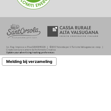
Isc. Reg. Imprese e P.Iva 02043090220 | ©2017 Azienda per il Turismo Valsugana soc. coop. |
Creato con cura e amore da Archimede.Creativa
Update your advertising tracking preferences
Melding bij verzameling