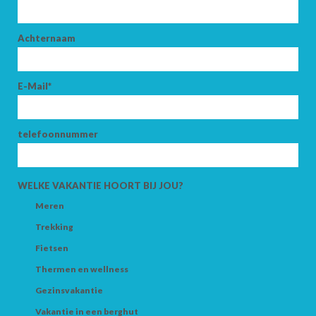
Achternaam
E-Mail*
AANKOMST
telefoonnummer
VERTREK
WELKE VAKANTIE HOORT BIJ JOU?
Meren
Trekking
VOLWASSENEN
Fietsen
Thermen en wellness
Gezinsvakantie
KINDEREN
Vakantie in een berghut