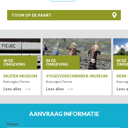
TOON OP DE KAART
+
−
IN DE
IN DE
IN DE
OMGEVING
OMGEVING
OMGE
MUZIEK MUSEUM
VOGELVERSCHRIKKER-MUSEUM
KERK
Roncegno Terme
Roncegno Terme
Ronceg
Lees alles
Lees alles
Lees a
Leaflet
| Tiles ©
MapQuest
AANVRAAG INFORMATIE
Naam