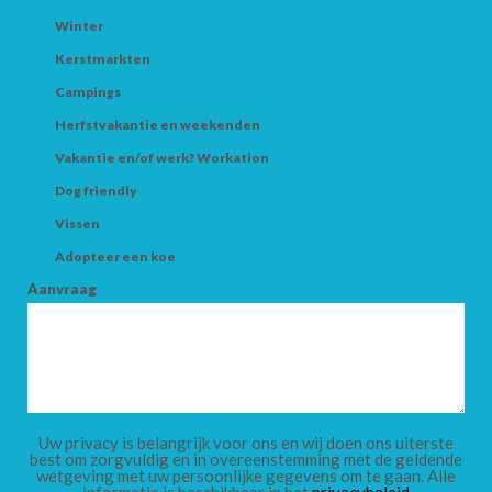
Winter
Kerstmarkten
Campings
ZOEK
Herfstvakantie en weekenden
Vakantie en/of werk? Workation
Dog friendly
Vissen
Adopteer een koe
Aanvraag
Uw privacy is belangrijk voor ons en wij doen ons uiterste
best om zorgvuldig en in overeenstemming met de geldende
wetgeving met uw persoonlijke gegevens om te gaan. Alle