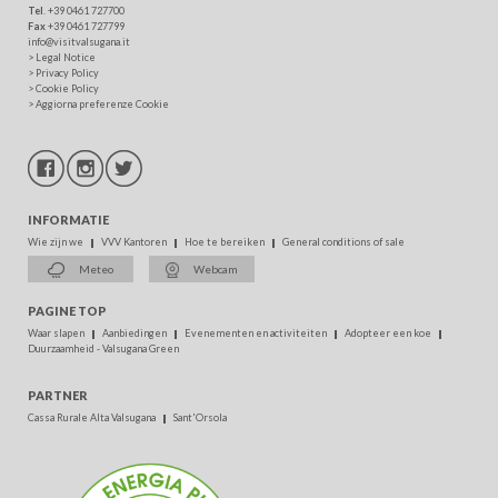
Tel
. +39 0461 727700
Fax
+39 0461 727799
info@visitvalsugana.it
>
Legal Notice
>
Privacy Policy
>
Cookie Policy
>
Aggiorna preferenze Cookie
INFORMATIE
Wie zijn we
VVV Kantoren
Hoe te bereiken
General conditions of sale
Meteo
Webcam
PAGINE TOP
Waar slapen
Aanbiedingen
Evenementen en activiteiten
Adopteer een koe
Duurzaamheid - Valsugana Green
PARTNER
Cassa Rurale Alta Valsugana
Sant'Orsola