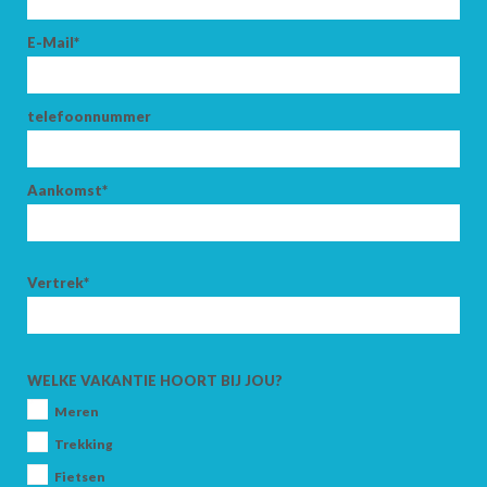
E-Mail*
telefoonnummer
Aankomst*
Vertrek*
WELKE VAKANTIE HOORT BIJ JOU?
Meren
Trekking
Fietsen