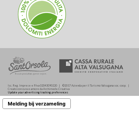
Isc. Reg. Imprese e P.Iva 02043090220 | ©2017 Azienda per il Turismo Valsugana soc. coop. |
Creato con cura e amore da Archimede.Creativa
Update your advertising tracking preferences
Melding bij verzameling