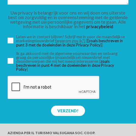
KINDEREN
Uw privacy is belangrijk voor ons en wij doen ons uiterste
best om zorgvuldig en in overeenstemming met de geldende
wetgeving met uw persoonlijke gegevens om te gaan. Alle
informatie is beschikbaar in het
privacybeleid
Laten we in contact blijven! Schrijf me in voor de maandelijkse
marketingnieuwsbrief
(waarom zou ik?)
[
[zoals beschreven in
ZOEK
punt 3 met de doeleinden in deze Privacy Policy]
]
Ik ga akkoord met de algemene voorwaarden en ontvang
graag de persoonlijke (maandelijkse) nieuwsbrief met
deonderwerpen die mij het meest interesseren [
zoals
beschreven in punt 4 met de doeleinden in deze Privacy
Policy
]
VERZEND!
AZIENDA PER IL TURISMO
VALSUGANA SOC. COOP.