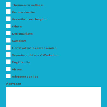
Thermen en wellness
Gezinsvakantie
Vakantie in een berghut
Winter
Kerstmarkten
Campings
AANKOMST
Herfstvakantie en weekenden
Vakantie en/of werk? Workation
VERTREK
Dog friendly
Vissen
Adopteer een koe
Aanvraag
VOLWASSENEN