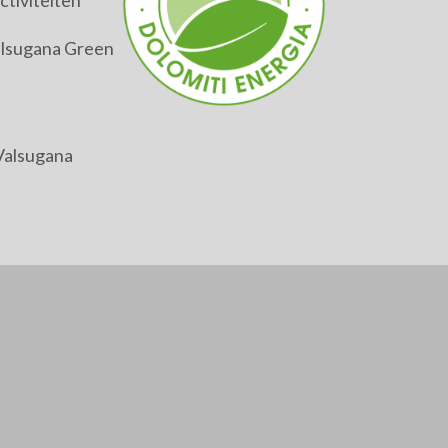
tiviteiten
alsugana Green
Valsugana