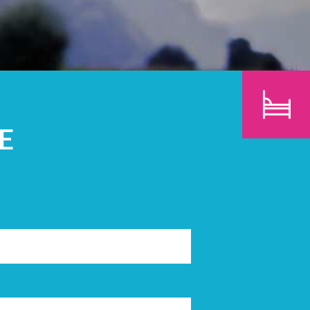
N
KINDEREN
ZOEK
E