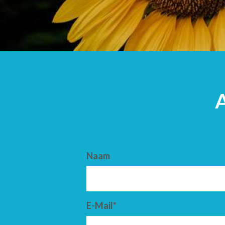
AANKOMST
VERTREK
Naam
E-Mail*