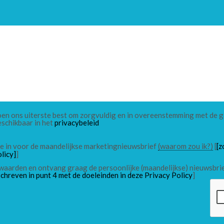
 doen ons uiterste best om zorgvuldig en in overeenstemming met de
eschikbaar in het
privacybeleid
 me in voor de maandelijkse marketingnieuwsbrief
(waarom zou ik?)
[
[z
licy]
]
waarden en ontvang graag de persoonlijke (maandelijkse) nieuwsbri
chreven in punt 4 met de doeleinden in deze Privacy Policy
]