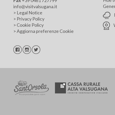
Hoe t
Fax
+39 0461 727799
Genera
info@visitvalsugana.it
>
Legal Notice
>
Privacy Policy
>
Cookie Policy
>
Aggiorna preferenze Cookie