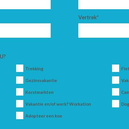
Vertrek*
U?
Trekking
Fie
Gezinsvakantie
Vak
Kerstmarkten
Cam
Vakantie en/of werk? Workation
Dog
Adopteer een koe