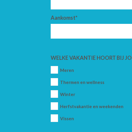
Aankomst*
WELKE VAKANTIE HOORT BIJ JO
Meren
Thermen en wellness
Winter
Herfstvakantie en weekenden
Vissen