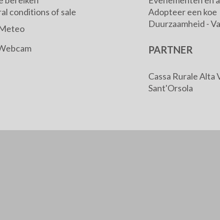
e bereiken
Evenementen en ac
l conditions of sale
Adopteer een koe
Duurzaamheid - V
Meteo
Webcam
PARTNER
Cassa Rurale Alta 
Sant'Orsola