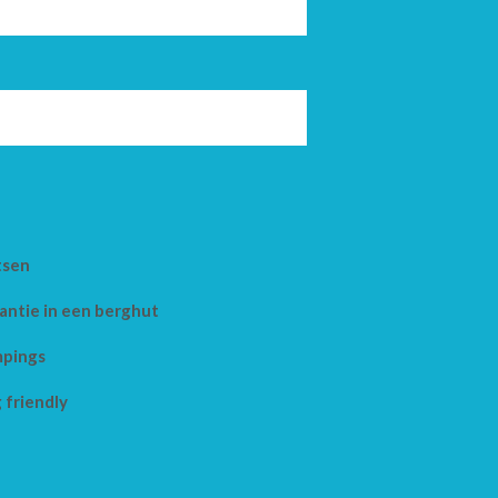
tsen
antie in een berghut
pings
 friendly