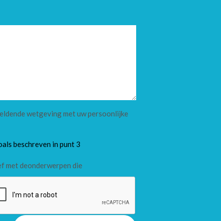
 geldende wetgeving met uw persoonlijke
oals beschreven in punt 3
ef met deonderwerpen die