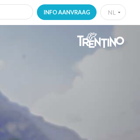
INFO AANVRAAG
NL
IT
EN
DE
NL