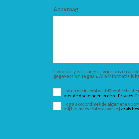
Aanvraag
Uw privacy is belangrijk voor ons en wij
gegevens om te gaan. Alle informatie is b
Laten we in contact blijven! Schrijf
met de doeleinden in deze Privacy Po
Ik ga akkoord met de algemene voor
mij het meest interesseren [
zoals bes