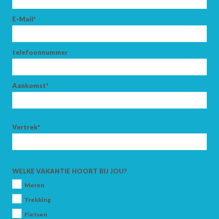
E-Mail*
telefoonnummer
Aankomst*
Vertrek*
WELKE VAKANTIE HOORT BIJ JOU?
Meren
Trekking
Fietsen