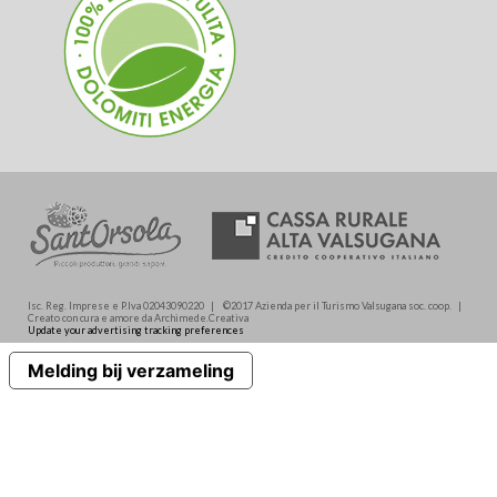
Isc. Reg. Imprese e P.Iva 02043090220 | ©2017 Azienda per il Turismo Valsugana soc. coop. |
Creato con cura e amore da Archimede.Creativa
Update your advertising tracking preferences
Melding bij verzameling