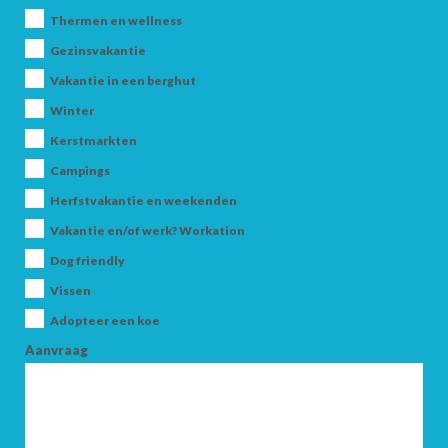
Thermen en wellness
Gezinsvakantie
Vakantie in een berghut
Winter
Kerstmarkten
Campings
AANKOMST
Herfstvakantie en weekenden
Vakantie en/of werk? Workation
VERTREK
Dog friendly
Vissen
Adopteer een koe
Aanvraag
VOLWASSENEN