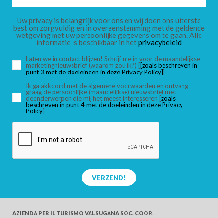
KINDEREN
Uw privacy is belangrijk voor ons en wij doen ons uiterste
best om zorgvuldig en in overeenstemming met de geldende
wetgeving met uw persoonlijke gegevens om te gaan. Alle
informatie is beschikbaar in het
privacybeleid
Laten we in contact blijven! Schrijf me in voor de maandelijkse
marketingnieuwsbrief
(waarom zou ik?)
[
[zoals beschreven in
ZOEK
punt 3 met de doeleinden in deze Privacy Policy]
]
Ik ga akkoord met de algemene voorwaarden en ontvang
graag de persoonlijke (maandelijkse) nieuwsbrief met
deonderwerpen die mij het meest interesseren [
zoals
beschreven in punt 4 met de doeleinden in deze Privacy
Policy
]
VERZEND!
AZIENDA PER IL TURISMO
VALSUGANA SOC. COOP.