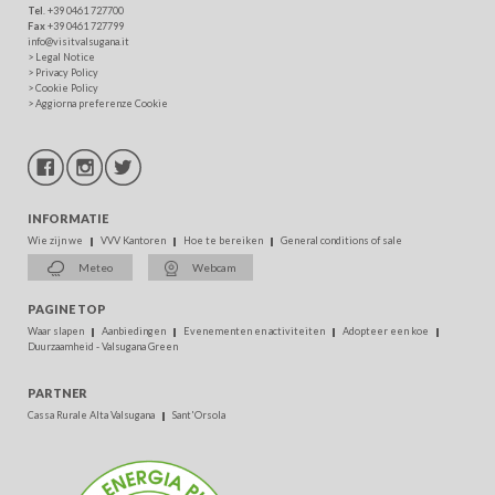
Tel
. +39 0461 727700
Fax
+39 0461 727799
info@visitvalsugana.it
>
Legal Notice
>
Privacy Policy
>
Cookie Policy
>
Aggiorna preferenze Cookie
INFORMATIE
Wie zijn we
VVV Kantoren
Hoe te bereiken
General conditions of sale
Meteo
Webcam
PAGINE TOP
Waar slapen
Aanbiedingen
Evenementen en activiteiten
Adopteer een koe
Duurzaamheid - Valsugana Green
PARTNER
Cassa Rurale Alta Valsugana
Sant'Orsola