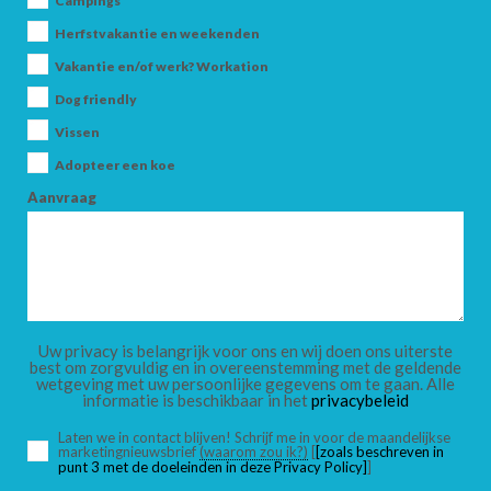
Campings
Herfstvakantie en weekenden
Vakantie en/of werk? Workation
AANKOMST
Dog friendly
Vissen
Adopteer een koe
VERTREK
Aanvraag
VOLWASSENEN
Uw privacy is belangrijk voor ons en wij doen ons uiterste
best om zorgvuldig en in overeenstemming met de geldende
wetgeving met uw persoonlijke gegevens om te gaan. Alle
informatie is beschikbaar in het
privacybeleid
KINDEREN
Laten we in contact blijven! Schrijf me in voor de maandelijkse
marketingnieuwsbrief
(waarom zou ik?)
[
[zoals beschreven in
punt 3 met de doeleinden in deze Privacy Policy]
]