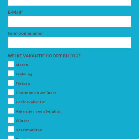
E-Mail*
telefoonnummer
WELKE VAKANTIE HOORT BIJ JOU?
Meren
Trekking
Fietsen
Thermen en wellness
Gezinsvakantie
Vakantie in een berghut
Winter
Kerstmarkten