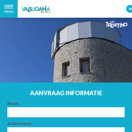
I
MENÙ
AANVRAAG INFORMATIE
Naam
Achternaam