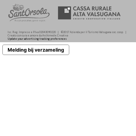
Isc. Reg. Imprese e P.Iva 02043090220 | ©2017 Azienda per il Turismo Valsugana soc. coop. |
Creato con cura e amore da Archimede.Creativa
Update your advertising tracking preferences
Melding bij verzameling