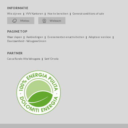
INFORMATIE
Wie zijn we
VVV Kantoren
Hoe te bereiken
General conditions of sale
Meteo
Webcam
PAGINE TOP
Waar slapen
Aanbiedingen
Evenementen en activiteiten
Adopteer een koe
Duurzaamheid - Valsugana Green
PARTNER
Cassa Rurale Alta Valsugana
Sant'Orsola