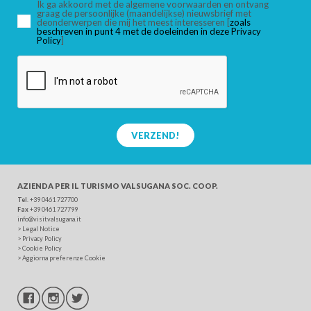
Ik ga akkoord met de algemene voorwaarden en ontvang
graag de persoonlijke (maandelijkse) nieuwsbrief met
deonderwerpen die mij het meest interesseren [
zoals
beschreven in punt 4 met de doeleinden in deze Privacy
ZOEK
Policy
]
VERZEND!
AZIENDA PER IL TURISMO
VALSUGANA SOC. COOP.
Tel
. +39 0461 727700
Fax
+39 0461 727799
info@visitvalsugana.it
>
Legal Notice
>
Privacy Policy
>
Cookie Policy
>
Aggiorna preferenze Cookie