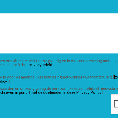
 doen ons uiterste best om zorgvuldig en in overeenstemming met de
eschikbaar in het
privacybeleid
 me in voor de maandelijkse marketingnieuwsbrief
(waarom zou ik?)
[
[z
licy]
]
waarden en ontvang graag de persoonlijke (maandelijkse) nieuwsbri
chreven in punt 4 met de doeleinden in deze Privacy Policy
]