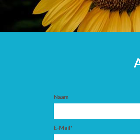
AANKOMST
VERTREK
Naam
E-Mail*