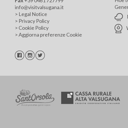
Hoe t
Fax
+39 0461 727799
Genera
info@visitvalsugana.it
>
Legal Notice
>
Privacy Policy
>
Cookie Policy
>
Aggiorna preferenze Cookie