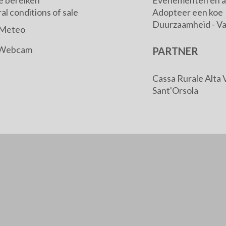
e bereiken
Evenementen en ac
l conditions of sale
Adopteer een koe
Duurzaamheid - V
Meteo
Webcam
PARTNER
Cassa Rurale Alta 
Sant'Orsola