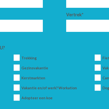
Vertrek*
U?
Trekking
Fie
Gezinsvakantie
Vak
Kerstmarkten
Cam
Vakantie en/of werk? Workation
Dog
Adopteer een koe