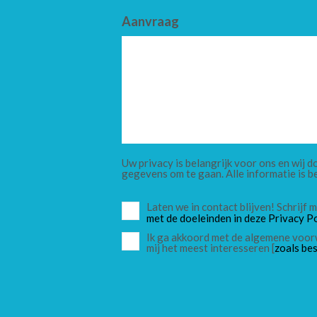
Aanvraag
Uw privacy is belangrijk voor ons en wij
gegevens om te gaan. Alle informatie is b
Laten we in contact blijven! Schrijf
met de doeleinden in deze Privacy Po
Ik ga akkoord met de algemene voor
mij het meest interesseren [
zoals bes