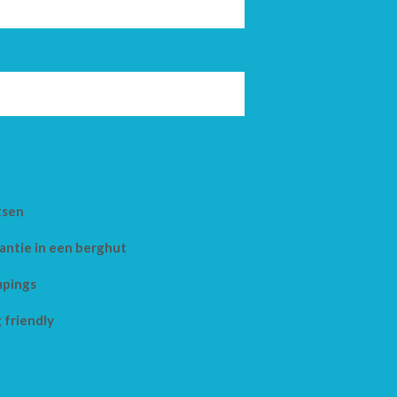
tsen
antie in een berghut
pings
 friendly