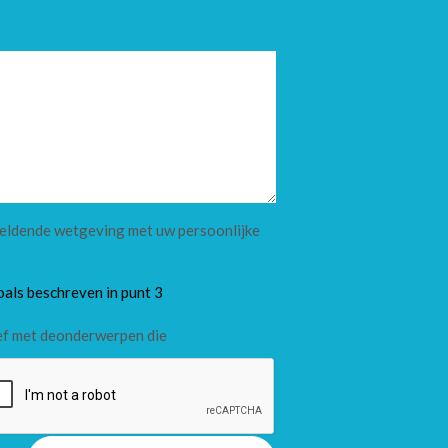
 geldende wetgeving met uw persoonlijke
oals beschreven in punt 3
ef met deonderwerpen die