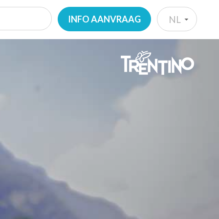
INFO AANVRAAG
NL
IT
EN
DE
NL