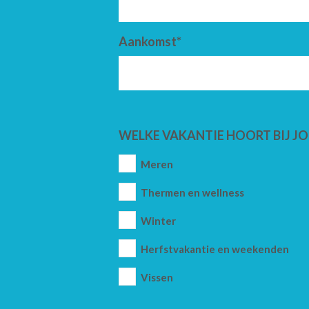
Aankomst*
WELKE VAKANTIE HOORT BIJ JO
Meren
Thermen en wellness
Winter
Herfstvakantie en weekenden
Vissen