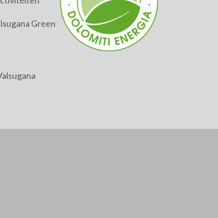
tiviteiten
alsugana Green
Valsugana