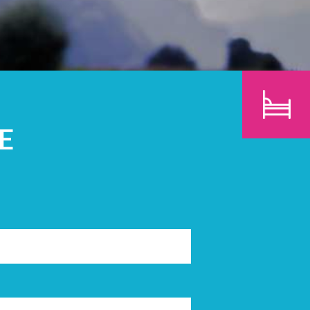
N
KINDEREN
ZOEK
E