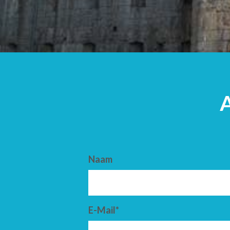
AANKOMST
VERTREK
Naam
E-Mail*