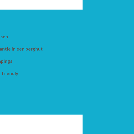
tsen
antie in een berghut
pings
 friendly