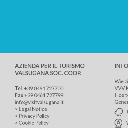
AZIENDA PER IL TURISMO
INF
VALSUGANA SOC. COOP.
Wie z
VVV 
Tel
. +39 0461 727700
Hoe t
Fax
+39 0461 727799
Genera
info@visitvalsugana.it
>
Legal Notice
>
Privacy Policy
>
Cookie Policy