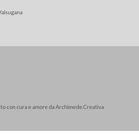
Valsugana
ato con cura e amore da Archimede.Creativa