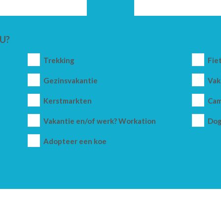
U?
Trekking
Fie
Gezinsvakantie
Vak
Kerstmarkten
Cam
Vakantie en/of werk? Workation
Dog
Adopteer een koe