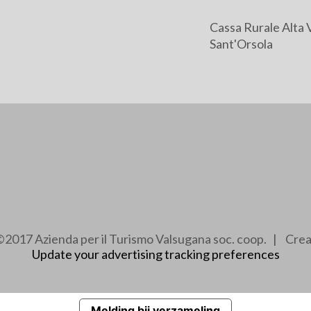
Cassa Rurale Alta 
Sant'Orsola
2017 Azienda per il Turismo Valsugana soc. coop. | Cre
Update your advertising tracking preferences
Melding bij verzameling