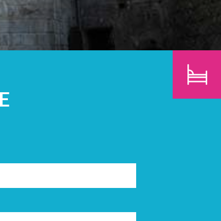
N
KINDEREN
ZOEK
E