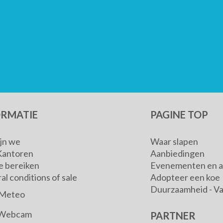
ORMATIE
PAGINE TOP
ijn we
Waar slapen
Kantoren
Aanbiedingen
e bereiken
Evenementen en ac
l conditions of sale
Adopteer een koe
Duurzaamheid - V
Meteo
Webcam
PARTNER