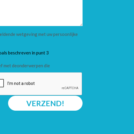
 geldende wetgeving met uw persoonlijke
oals beschreven in punt 3
ef met deonderwerpen die
VERZEND!