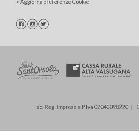
>
Aggiorna preferenze Cookie
Isc. Reg. Imprese e P.Iva 02043090220 | ©