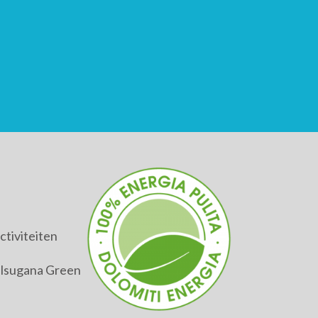
tiviteiten
alsugana Green