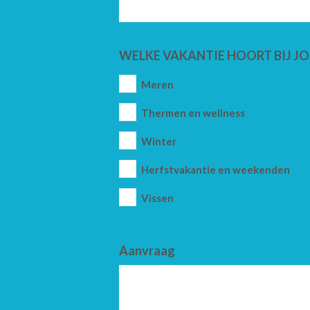
WELKE VAKANTIE HOORT BIJ JO
Meren
Thermen en wellness
Winter
Herfstvakantie en weekenden
Vissen
Aanvraag