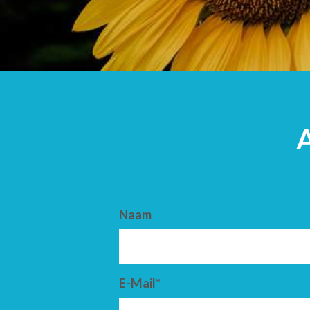
AANKOMST
VERTREK
Naam
E-Mail*