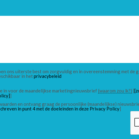
 doen ons uiterste best om zorgvuldig en in overeenstemming met de
eschikbaar in het
privacybeleid
 me in voor de maandelijkse marketingnieuwsbrief
(waarom zou ik?)
[
[z
licy]
]
waarden en ontvang graag de persoonlijke (maandelijkse) nieuwsbri
chreven in punt 4 met de doeleinden in deze Privacy Policy
]