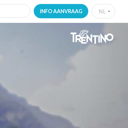
INFO AANVRAAG
NL
IT
EN
DE
NL