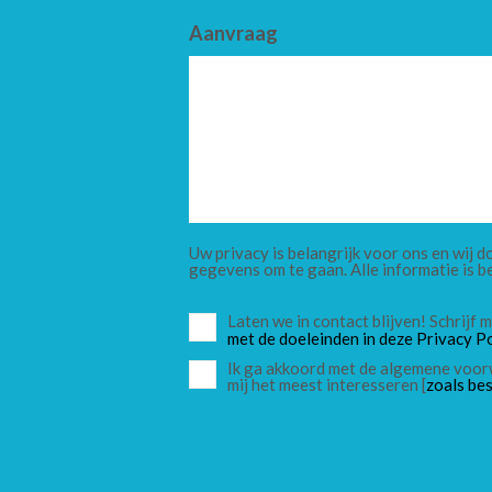
Aanvraag
Uw privacy is belangrijk voor ons en wij
gegevens om te gaan. Alle informatie is b
Laten we in contact blijven! Schrijf
met de doeleinden in deze Privacy Po
Ik ga akkoord met de algemene voor
mij het meest interesseren [
zoals bes