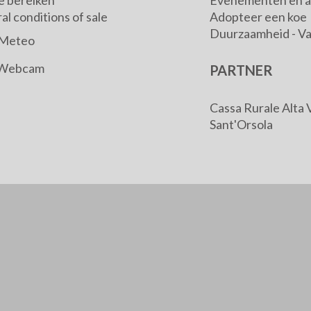
e bereiken
Evenementen en ac
l conditions of sale
Adopteer een koe
Duurzaamheid - V
Meteo
Webcam
PARTNER
Cassa Rurale Alta 
Sant'Orsola