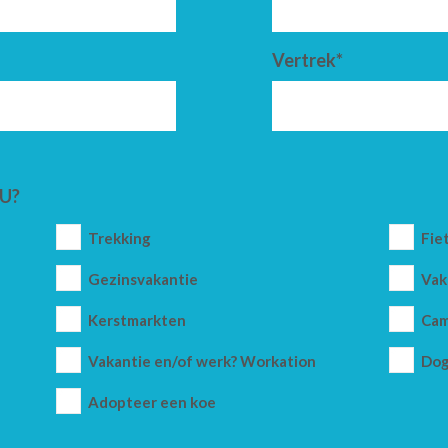
Vertrek*
U?
Trekking
Fie
Gezinsvakantie
Vak
Kerstmarkten
Cam
Vakantie en/of werk? Workation
Dog
Adopteer een koe