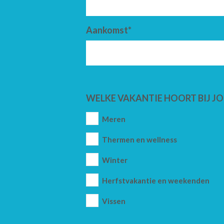
Aankomst*
WELKE VAKANTIE HOORT BIJ JO
Meren
Thermen en wellness
Winter
Herfstvakantie en weekenden
Vissen