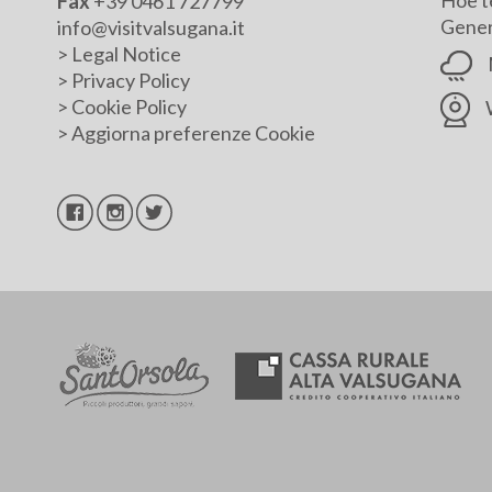
Hoe t
Fax
+39 0461 727799
Genera
info@visitvalsugana.it
>
Legal Notice
>
Privacy Policy
>
Cookie Policy
>
Aggiorna preferenze Cookie