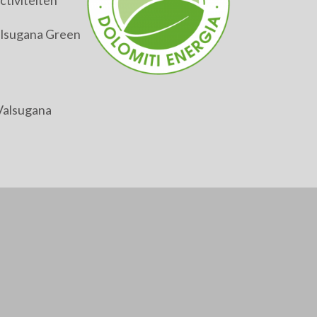
tiviteiten
alsugana Green
Valsugana