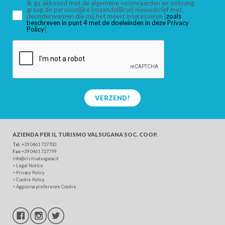
Ik ga akkoord met de algemene voorwaarden en ontvang
graag de persoonlijke (maandelijkse) nieuwsbrief met
deonderwerpen die mij het meest interesseren [
zoals
beschreven in punt 4 met de doeleinden in deze Privacy
ZOEK
Policy
]
VERZEND!
AZIENDA PER IL TURISMO
VALSUGANA SOC. COOP.
Tel
. +39 0461 727700
Fax
+39 0461 727799
info@visitvalsugana.it
>
Legal Notice
>
Privacy Policy
>
Cookie Policy
>
Aggiorna preferenze Cookie