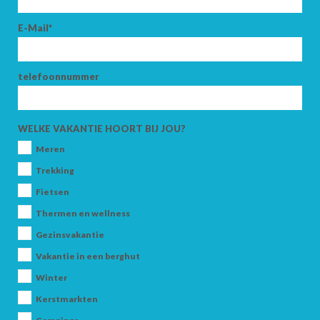
E-Mail*
telefoonnummer
WELKE VAKANTIE HOORT BIJ JOU?
Meren
Trekking
Fietsen
Thermen en wellness
Gezinsvakantie
Vakantie in een berghut
Winter
Kerstmarkten