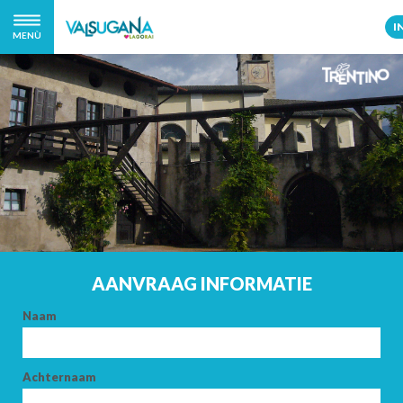
I
MENÙ
AANVRAAG INFORMATIE
Naam
Achternaam