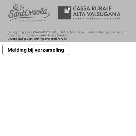
Isc. Reg. Imprese e P.Iva 02043090220 | ©2017 Azienda per il Turismo Valsugana soc. coop. |
Creato con cura e amore da Archimede.Creativa
Update your advertising tracking preferences
Melding bij verzameling