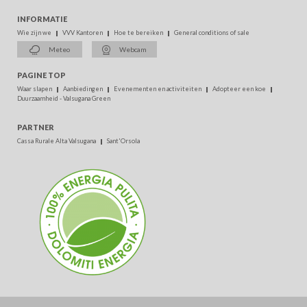
INFORMATIE
Wie zijn we
VVV Kantoren
Hoe te bereiken
General conditions of sale
Meteo
Webcam
PAGINE TOP
Waar slapen
Aanbiedingen
Evenementen en activiteiten
Adopteer een koe
Duurzaamheid - Valsugana Green
PARTNER
Cassa Rurale Alta Valsugana
Sant'Orsola