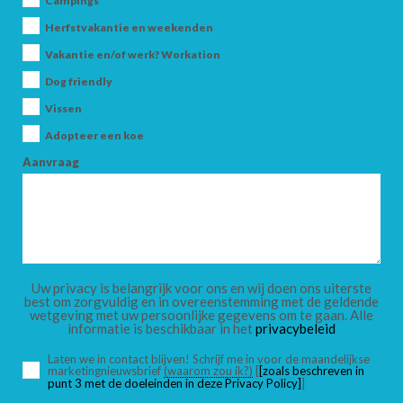
Campings
Herfstvakantie en weekenden
Vakantie en/of werk? Workation
AANKOMST
Dog friendly
Vissen
Adopteer een koe
VERTREK
Aanvraag
VOLWASSENEN
Uw privacy is belangrijk voor ons en wij doen ons uiterste
best om zorgvuldig en in overeenstemming met de geldende
wetgeving met uw persoonlijke gegevens om te gaan. Alle
informatie is beschikbaar in het
privacybeleid
KINDEREN
Laten we in contact blijven! Schrijf me in voor de maandelijkse
marketingnieuwsbrief
(waarom zou ik?)
[
[zoals beschreven in
punt 3 met de doeleinden in deze Privacy Policy]
]