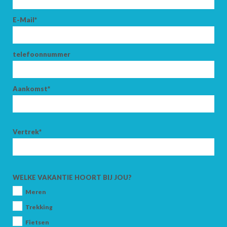
E-Mail*
telefoonnummer
Aankomst*
Vertrek*
WELKE VAKANTIE HOORT BIJ JOU?
Meren
Trekking
Fietsen