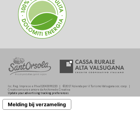
Isc. Reg. Imprese e P.Iva 02043090220 | ©2017 Azienda per il Turismo Valsugana soc. coop. |
Creato con cura e amore da Archimede.Creativa
Update your advertising tracking preferences
Melding bij verzameling