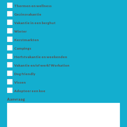
Thermen en wellness
Gezinsvakantie
Vakantie in een berghut
Winter
Kerstmarkten
Campings
AANKOMST
Herfstvakantie en weekenden
Vakantie en/of werk? Workation
VERTREK
Dog friendly
Vissen
Adopteer een koe
Aanvraag
VOLWASSENEN