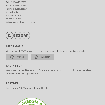
Tel
. +39 0461 727700
Fax
+39 0461 727799
info@visitvalsugana.it
>
Legal Notice
>
Privacy Policy
>
Cookie Policy
>
Aggiorna preferenze Cookie
INFORMATIE
Wie zijn we
VVV Kantoren
Hoe te bereiken
General conditions of sale
Meteo
Webcam
PAGINE TOP
Waar slapen
Aanbiedingen
Evenementen en activiteiten
Adopteer een koe
Duurzaamheid - Valsugana Green
PARTNER
Cassa Rurale Alta Valsugana
Sant'Orsola