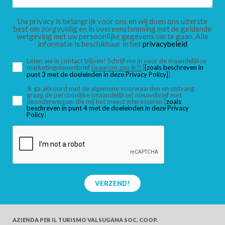
KINDEREN
Uw privacy is belangrijk voor ons en wij doen ons uiterste
best om zorgvuldig en in overeenstemming met de geldende
wetgeving met uw persoonlijke gegevens om te gaan. Alle
informatie is beschikbaar in het
privacybeleid
Laten we in contact blijven! Schrijf me in voor de maandelijkse
marketingnieuwsbrief
(waarom zou ik?)
[
[zoals beschreven in
ZOEK
punt 3 met de doeleinden in deze Privacy Policy]
]
Ik ga akkoord met de algemene voorwaarden en ontvang
graag de persoonlijke (maandelijkse) nieuwsbrief met
deonderwerpen die mij het meest interesseren [
zoals
beschreven in punt 4 met de doeleinden in deze Privacy
Policy
]
VERZEND!
AZIENDA PER IL TURISMO
VALSUGANA SOC. COOP.