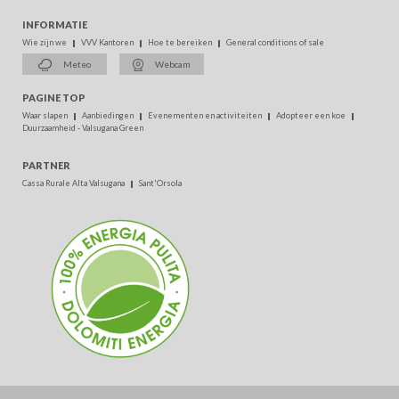
INFORMATIE
Wie zijn we
VVV Kantoren
Hoe te bereiken
General conditions of sale
Meteo
Webcam
PAGINE TOP
Waar slapen
Aanbiedingen
Evenementen en activiteiten
Adopteer een koe
Duurzaamheid - Valsugana Green
PARTNER
Cassa Rurale Alta Valsugana
Sant'Orsola