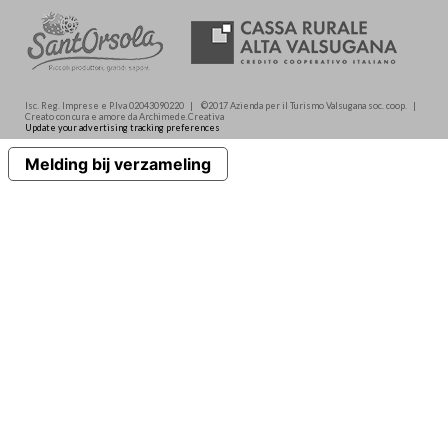
Isc. Reg. Imprese e P.Iva 02043090220 | ©2017 Azienda per il Turismo Valsugana soc. coop. |
Creato con cura e amore da Archimede.Creativa
Update your advertising tracking preferences
Melding bij verzameling