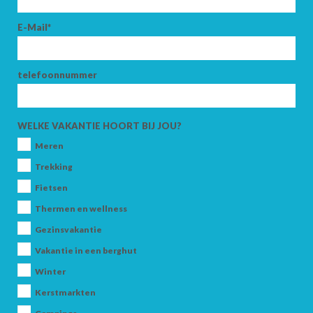
E-Mail*
telefoonnummer
WELKE VAKANTIE HOORT BIJ JOU?
Meren
Trekking
Fietsen
Thermen en wellness
Gezinsvakantie
Vakantie in een berghut
Winter
Kerstmarkten