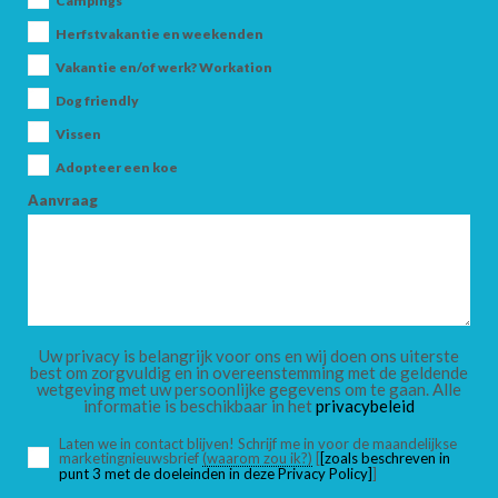
Campings
Herfstvakantie en weekenden
Vakantie en/of werk? Workation
AANKOMST
Dog friendly
Vissen
Adopteer een koe
VERTREK
Aanvraag
VOLWASSENEN
Uw privacy is belangrijk voor ons en wij doen ons uiterste
best om zorgvuldig en in overeenstemming met de geldende
wetgeving met uw persoonlijke gegevens om te gaan. Alle
informatie is beschikbaar in het
privacybeleid
KINDEREN
Laten we in contact blijven! Schrijf me in voor de maandelijkse
marketingnieuwsbrief
(waarom zou ik?)
[
[zoals beschreven in
punt 3 met de doeleinden in deze Privacy Policy]
]