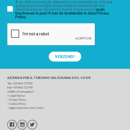
Ik ga akkoord met de algemene voorwaarden en ontvang
graag de persoonlijke (maandelijkse) nieuwsbrief met
deonderwerpen die mij het meest interesseren [
zoals
beschreven in punt 4 met de doeleinden in deze Privacy
ZOEK
Policy
]
VERZEND!
AZIENDA PER IL TURISMO
VALSUGANA SOC. COOP.
Tel
. +39 0461 727700
Fax
+39 0461 727799
info@visitvalsugana.it
>
Legal Notice
>
Privacy Policy
>
Cookie Policy
>
Aggiorna preferenze Cookie