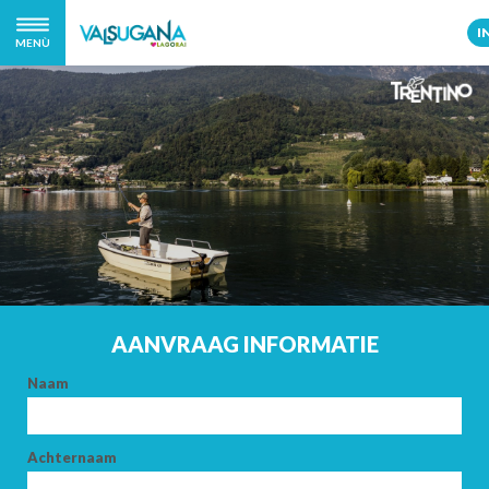
I
MENÙ
AANVRAAG INFORMATIE
Naam
Achternaam