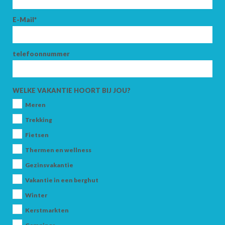
E-Mail*
telefoonnummer
WELKE VAKANTIE HOORT BIJ JOU?
Meren
Trekking
Fietsen
Thermen en wellness
Gezinsvakantie
Vakantie in een berghut
Winter
Kerstmarkten