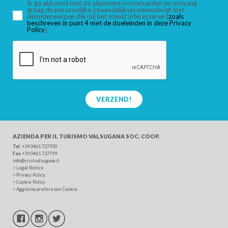
Ik ga akkoord met de algemene voorwaarden en ontvang
graag de persoonlijke (maandelijkse) nieuwsbrief met
deonderwerpen die mij het meest interesseren [
zoals
beschreven in punt 4 met de doeleinden in deze Privacy
ZOEK
Policy
]
VERZEND!
AZIENDA PER IL TURISMO
VALSUGANA SOC. COOP.
Tel
. +39 0461 727700
Fax
+39 0461 727799
info@visitvalsugana.it
>
Legal Notice
>
Privacy Policy
>
Cookie Policy
>
Aggiorna preferenze Cookie