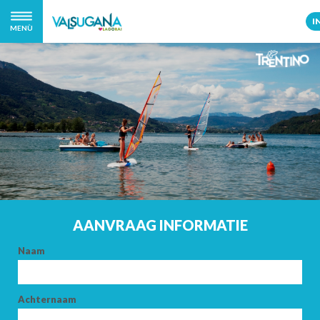
I
MENÙ
AANVRAAG INFORMATIE
Naam
Achternaam