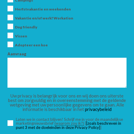
Campings
Herfstvakantie en weekenden
Vakantie en/of werk? Workation
AANKOMST
Dog friendly
Vissen
Adopteer een koe
VERTREK
Aanvraag
VOLWASSENEN
Uw privacy is belangrijk voor ons en wij doen ons uiterste
best om zorgvuldig en in overeenstemming met de geldende
wetgeving met uw persoonlijke gegevens om te gaan. Alle
informatie is beschikbaar in het
privacybeleid
KINDEREN
Laten we in contact blijven! Schrijf me in voor de maandelijkse
marketingnieuwsbrief
(waarom zou ik?)
[
[zoals beschreven in
punt 3 met de doeleinden in deze Privacy Policy]
]