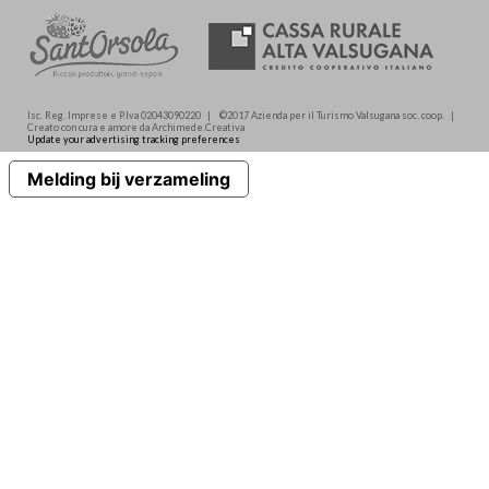
Isc. Reg. Imprese e P.Iva 02043090220 | ©2017 Azienda per il Turismo Valsugana soc. coop. |
Creato con cura e amore da Archimede.Creativa
Update your advertising tracking preferences
Melding bij verzameling