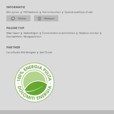
INFORMATIE
Wie zijn we
VVV Kantoren
Hoe te bereiken
General conditions of sale
Meteo
Webcam
PAGINE TOP
Waar slapen
Aanbiedingen
Evenementen en activiteiten
Adopteer een koe
Duurzaamheid - Valsugana Green
PARTNER
Cassa Rurale Alta Valsugana
Sant'Orsola