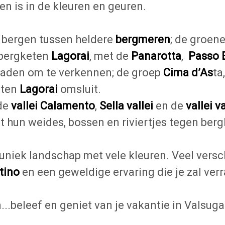
en is in de kleuren en geuren.
e bergen tussen heldere
bergmeren
; de groen
 bergketen
Lagorai
, met de
Panarotta
,
Passo 
 paden om te verkennen; de groep
Cima d’As
ta
eten
Lagorai
omsluit.
 de
vallei Calamento
,
Sella vallei
en de
vallei 
t hun weides, bossen en riviertjes tegen berg
uniek landschap met vele kleuren. Veel versc
ntino
en een geweldige ervaring die je zal ver
..beleef en geniet van je vakantie in Valsug