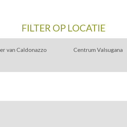
FILTER OP LOCATIE
er van Caldonazzo
Centrum Valsugana
ergine Valsugana
Bieno
Caldonazzo
Borgo Valsugana
alceranica al Lago
Carzano
Tenna
Castelnuovo
Grigno
Ospedaletto