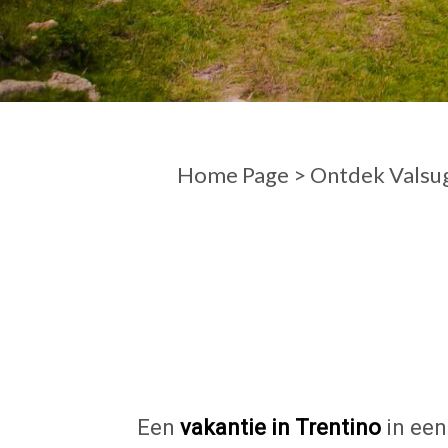
AANKOMST
VERTREK
Home Page
>
Ontdek Valsu
Een
vakantie in Trentino
in een