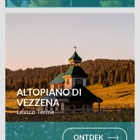
ALTOPIANO DI
VEZZENA
Levico Terme
ONTDEK