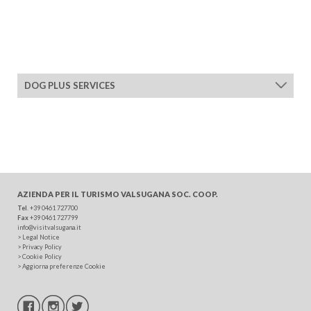
DOG PLUS SERVICES
AZIENDA PER IL TURISMO
VALSUGANA SOC. COOP.
Tel
. +39 0461 727700
Fax
+39 0461 727799
info@visitvalsugana.it
>
Legal Notice
>
Privacy Policy
>
Cookie Policy
>
Aggiorna preferenze Cookie