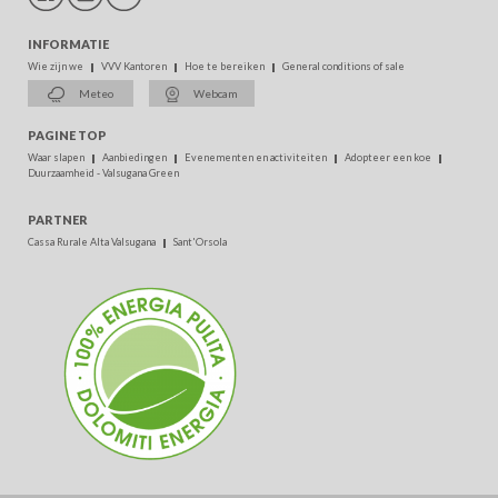
INFORMATIE
Wie zijn we
VVV Kantoren
Hoe te bereiken
General conditions of sale
Meteo
Webcam
PAGINE TOP
Waar slapen
Aanbiedingen
Evenementen en activiteiten
Adopteer een koe
Duurzaamheid - Valsugana Green
PARTNER
Cassa Rurale Alta Valsugana
Sant'Orsola