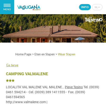
INFO
NL
MENÙ
IT
EN
DE
NL
Home Page
>
Eten en Slapen
>
Waar Slapen
Ga terug
CAMPING VALMALENE
LOCALITA' VAL MALENE VAL MALENE ,
Pieve Tesino
Tel.
(0039)
0461 594214
- Cel.
(0039) 389 1411555
- Fax.
(0039)
0461594565
http://www.valmalene.com
|