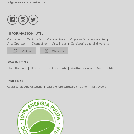
>
Aggiorna preferenze Cookie
INFORMAZIONI UTILI
Chi siamo
Uffici turistici
Come arrivare
Organizzazione trasparente
Area Operatori
Dicono di noi
Area Press
Condizioni generali di vendita
Meteo
Webcam
PAGINE TOP
Dove Dormire
Offerte
Eventi e attività
Adotta una mucca
Sostenibilità
PARTNER
Cassa Rurale Alta Valsugana
Cassa Rurale Valsugana e Tesino
Sant'Orsola