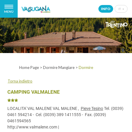
INFO
IT
MENÙ
IT
EN
DE
NL
Home Page
>
Dormire Mangiare
>
Dormire
Torna indietro
CAMPING VALMALENE
LOCALITA' VAL MALENE VAL MALENE ,
Pieve Tesino
Tel.
(0039)
0461 594214
- Cel.
(0039) 389 1411555
- Fax.
(0039)
0461594565
http://www.valmalene.com
|