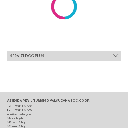
SERVIZI DOG PLUS
AZIENDA PER IL TURISMO
VALSUGANA SOC. COOP.
Tel
.
+39 0461 727700
Fax
+39 0461 727799
info@visitvalsugana.it
>
Note legali
>
Privacy Policy
>
Cookie Policy