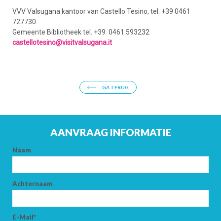
VVV Valsugana kantoor van Castello Tesino, tel. +39 0461
727730
Gemeente Bibliotheek tel. +39
0461 593232
AANKOMST
castellotesino@visitvalsugana.it
VERTREK
GA TERUG
AANVRAAG INFORMATIE
VOLWASSENEN
Naam
KINDEREN
Achternaam
E-Mail*