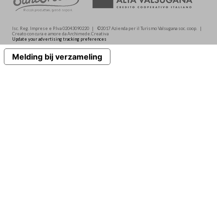
Isc. Reg. Imprese e P.Iva 02043090220 | ©2017 Azienda per il Turismo Valsugana soc. coop. |
Creato con cura e amore da Archimede.Creativa
Update your advertising tracking preferences
Melding bij verzameling