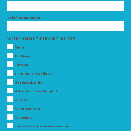
ZOEK
telefoonnummer
WELKE VAKANTIE HOORT BIJ JOU?
Meren
Trekking
Fietsen
Thermen en wellness
Gezinsvakantie
Vakantie in een berghut
Winter
Kerstmarkten
Campings
Herfstvakantie en weekenden