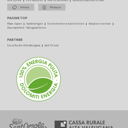
Wie zijn we
VVV Kantoren
Hoe te bereiken
General conditions of sale
Meteo
Webcam
PAGINE TOP
Waar slapen
Aanbiedingen
Evenementen en activiteiten
Adopteer een koe
Duurzaamheid - Valsugana Green
PARTNER
Cassa Rurale Alta Valsugana
Sant'Orsola