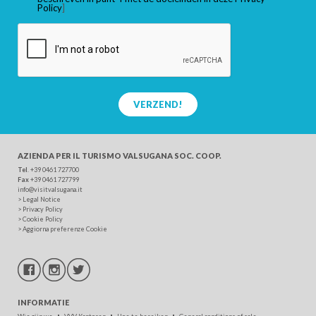
Policy
]
VERZEND!
AZIENDA PER IL TURISMO
VALSUGANA SOC. COOP.
Tel
. +39 0461 727700
Fax
+39 0461 727799
info@visitvalsugana.it
>
Legal Notice
>
Privacy Policy
>
Cookie Policy
>
Aggiorna preferenze Cookie
INFORMATIE