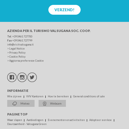
VERZEND!
AZIENDA PER IL TURISMO
VALSUGANA SOC. COOP.
Tel
. +39 0461 727700
Fax
+39 0461 727799
info@visitvalsugana.it
>
Legal Notice
>
Privacy Policy
>
Cookie Policy
>
Aggiorna preferenze Cookie
INFORMATIE
Wie zijn we
VVV Kantoren
Hoe te bereiken
General conditions of sale
Meteo
Webcam
PAGINE TOP
Waar slapen
Aanbiedingen
Evenementen en activiteiten
Adopteer een koe
Duurzaamheid - Valsugana Green