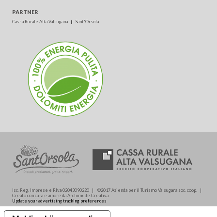
PARTNER
Cassa Rurale Alta Valsugana
Sant'Orsola
Isc. Reg. Imprese e P.Iva 02043090220 | ©2017 Azienda per il Turismo Valsugana soc. coop. |
Creato con cura e amore da Archimede.Creativa
Update your advertising tracking preferences