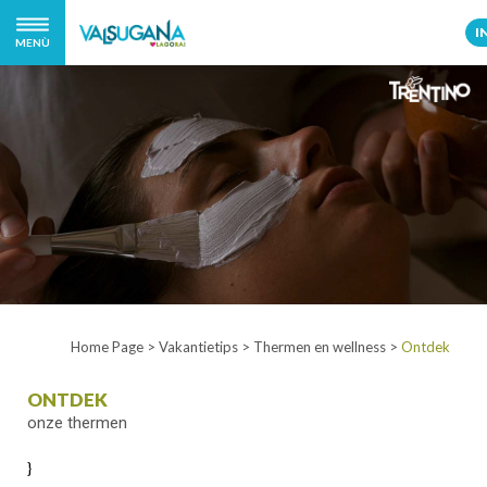
I
MENÙ
Home Page
>
Vakantietips
>
Thermen en wellness
>
Ontdek
ONTDEK
onze thermen
}