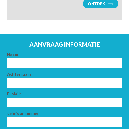
ONTDEK
AANVRAAG INFORMATIE
Naam
AANKOMST
Achternaam
VERTREK
E-Mail*
telefoonnummer
VOLWASSENEN