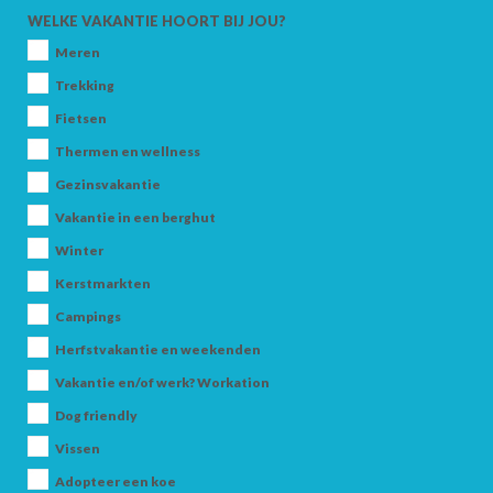
WELKE VAKANTIE HOORT BIJ JOU?
Meren
KINDEREN
Trekking
Fietsen
Thermen en wellness
Gezinsvakantie
Vakantie in een berghut
ZOEK
Winter
Kerstmarkten
Campings
Herfstvakantie en weekenden
Vakantie en/of werk? Workation
Dog friendly
Vissen
Adopteer een koe