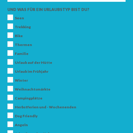
ERWACHSENE
UND WAS FÜR EIN URLAUBSTYP BIST DU?
Seen
KINDER
Trekking
Bike
Thermen
Familie
SUCHEN
Urlaub auf der Hütte
Urlaub im Frühjahr
Winter
Weihnachtsmärkte
Campingplätze
Herbstferien und - Wochenenden
Dog Friendly
Angeln