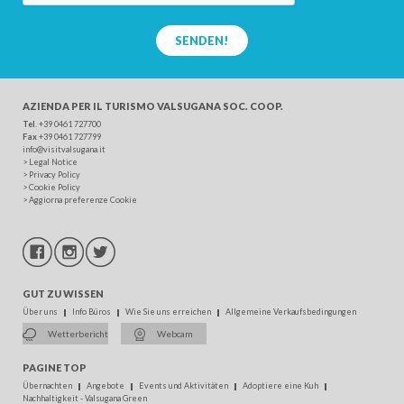
SENDEN!
AZIENDA PER IL TURISMO
VALSUGANA SOC. COOP.
Tel
. +39 0461 727700
Fax
+39 0461 727799
info@visitvalsugana.it
>
Legal Notice
>
Privacy Policy
>
Cookie Policy
>
Aggiorna preferenze Cookie
GUT ZU WISSEN
Über uns
Info Büros
Wie Sie uns erreichen
Allgemeine Verkaufsbedingungen
Wetterbericht
Webcam
PAGINE TOP
Übernachten
Angebote
Events und Aktivitäten
Adoptiere eine Kuh
Nachhaltigkeit - Valsugana Green