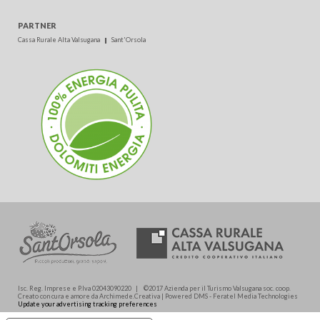
PARTNER
Cassa Rurale Alta Valsugana
Sant'Orsola
Isc. Reg. Imprese e P.Iva 02043090220 | ©2017 Azienda per il Turismo Valsugana soc. coop.
Creato con cura e amore da Archimede.Creativa | Powered DMS - Feratel Media Technologies
Update your advertising tracking preferences