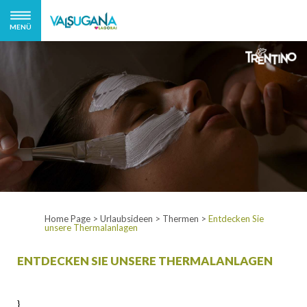
MENÜ
Home Page
>
Urlaubsideen
>
Thermen
>
Entdecken Sie
unsere Thermalanlagen
ENTDECKEN SIE UNSERE THERMALANLAGEN
}