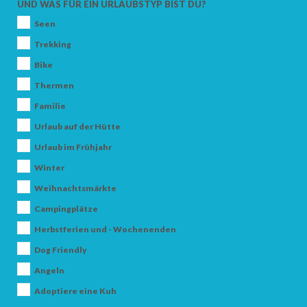
UND WAS FÜR EIN URLAUBSTYP BIST DU?
Seen
Trekking
Bike
Thermen
Familie
Urlaub auf der Hütte
Urlaub im Frühjahr
Winter
Weihnachtsmärkte
Campingplätze
Herbstferien und - Wochenenden
Dog Friendly
Angeln
Adoptiere eine Kuh