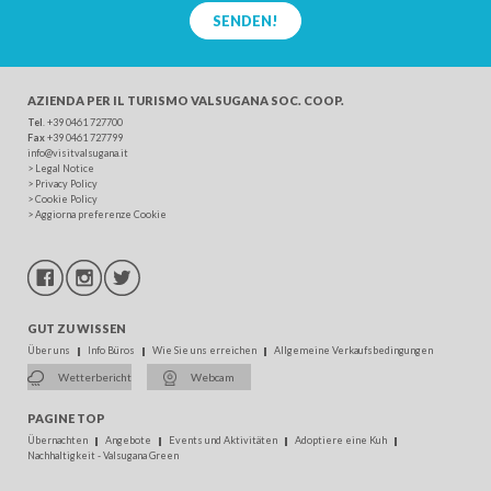
SENDEN!
AZIENDA PER IL TURISMO
VALSUGANA SOC. COOP.
Tel
. +39 0461 727700
Fax
+39 0461 727799
info@visitvalsugana.it
>
Legal Notice
>
Privacy Policy
>
Cookie Policy
>
Aggiorna preferenze Cookie
GUT ZU WISSEN
Über uns
Info Büros
Wie Sie uns erreichen
Allgemeine Verkaufsbedingungen
Wetterbericht
Webcam
PAGINE TOP
Übernachten
Angebote
Events und Aktivitäten
Adoptiere eine Kuh
Nachhaltigkeit - Valsugana Green