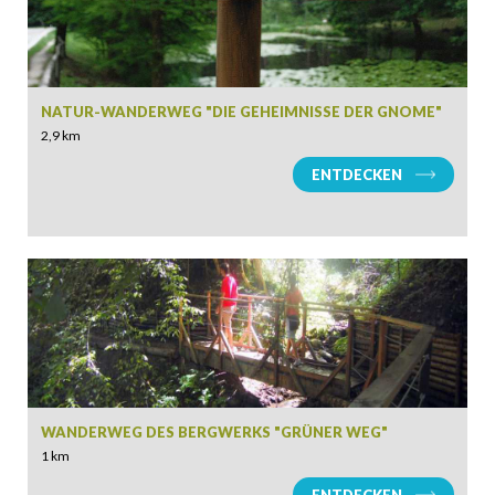
NATUR-WANDERWEG "DIE GEHEIMNISSE DER GNOME"
2,9 km
ENTDECKEN
ANKUNFT
ABFAHRT
WANDERWEG DES BERGWERKS "GRÜNER WEG"
1 km
ERWACHSENE