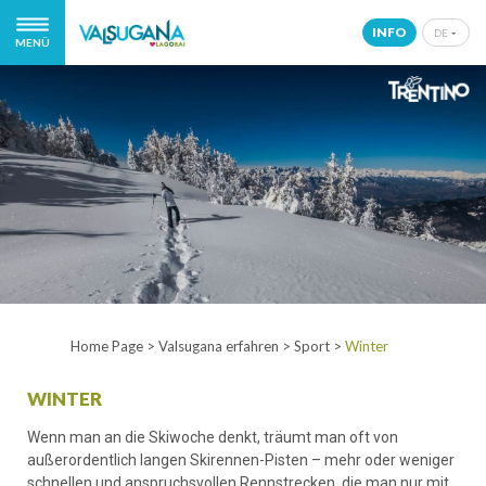
INFO
DE
MENÜ
IT
EN
DE
NL
Home Page
>
Valsugana erfahren
>
Sport
>
Winter
WINTER
Wenn man an die Skiwoche denkt, träumt man oft von
außerordentlich langen Skirennen-Pisten – mehr oder weniger
schnellen und anspruchsvollen Rennstrecken, die man nur mit