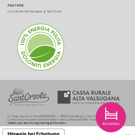
PARTNER
Cassa Rurale Alta Valsugana
Sant'Orsola
Isc. Reg. Imprese e P.Iva 02043090220 | ©2017 Azienda per il Turismo Valsugana soc. coop.
Creato con cura e amore da Archimede.Creativa | Powered DMS - Feratel Media Technologies
Update your advertising tracking preferences
BOOKING
Hinweis bei Erhebung