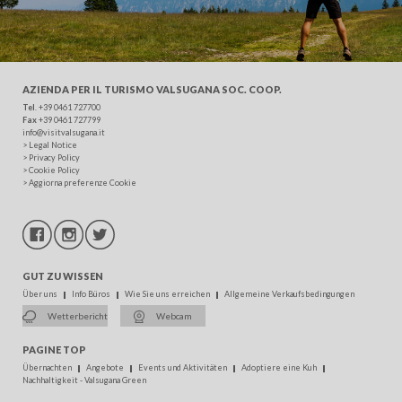
AZIENDA PER IL TURISMO
VALSUGANA SOC. COOP.
Tel
. +39 0461 727700
Fax
+39 0461 727799
info@visitvalsugana.it
>
Legal Notice
>
Privacy Policy
>
Cookie Policy
>
Aggiorna preferenze Cookie
GUT ZU WISSEN
Über uns
Info Büros
Wie Sie uns erreichen
Allgemeine Verkaufsbedingungen
Wetterbericht
Webcam
PAGINE TOP
Übernachten
Angebote
Events und Aktivitäten
Adoptiere eine Kuh
Nachhaltigkeit - Valsugana Green