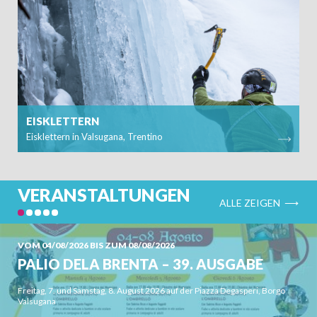
KINDER
EISKLETTERN
Eisklettern in Valsugana, Trentino
SUCHEN
VERANSTALTUNGEN
ALLE ZEIGEN ⟶
VOM 04/08/2026 BIS ZUM 08/08/2026
PALIO DELA BRENTA – 39. AUSGABE
Freitag, 7. und Samstag, 8. August 2026 auf der Piazza Degasperi, Borgo
Valsugana