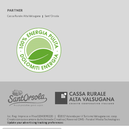
PARTNER
Cassa Rurale Alta Valsugana
Sant'Orsola
Isc. Reg. Imprese e P.Iva 02043090220 | ©2017 Azienda per il Turismo Valsugana soc. coop.
Creato con cura e amore da Archimede.Creativa | Powered DMS - Feratel Media Technologies
Update your advertising tracking preferences