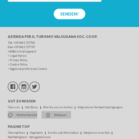
SENDEN!
AZIENDA PER IL TURISMO
VALSUGANA SOC. COOP.
Tel
. +39 0461 727700
Fax
+39 0461 727799
info@visitvalsugana.it
>
Legal Notice
>
Privacy Policy
>
Cookie Policy
>
Aggiorna preferenze Cookie
GUT ZU WISSEN
Über uns
Info Büros
Wie Sie uns erreichen
Allgemeine Verkaufsbedingungen
Wetterbericht
Webcam
PAGINE TOP
Übernachten
Angebote
Events und Aktivitäten
Adoptiere eine Kuh
Nachhaltigkeit - Valsugana Green