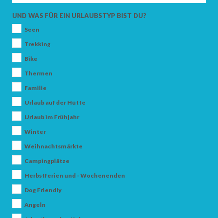
ERWACHSENE
UND WAS FÜR EIN URLAUBSTYP BIST DU?
Seen
KINDER
Trekking
Bike
Thermen
Familie
SUCHEN
Urlaub auf der Hütte
Urlaub im Frühjahr
Winter
Weihnachtsmärkte
Campingplätze
Herbstferien und - Wochenenden
Dog Friendly
Angeln