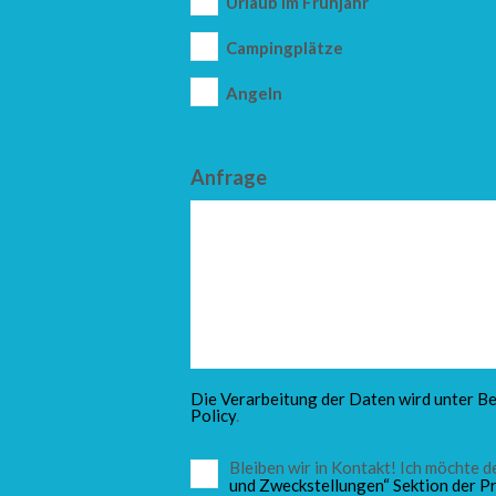
Urlaub im Frühjahr
Campingplätze
Angeln
Anfrage
Die Verarbeitung der Daten wird unter Be
Policy
.
Bleiben wir in Kontakt! Ich möchte
und Zweckstellungen“ Sektion der Pr