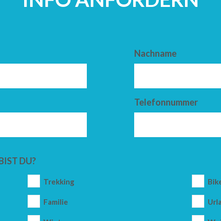
Nachname
Telefonnummer
BIST DU?
Trekking
Bik
Familie
Url