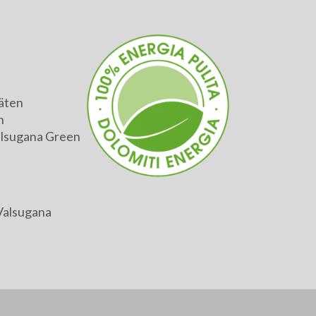
äten
h
alsugana Green
Valsugana