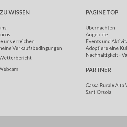
ZU WISSEN
PAGINE TOP
uns
Übernachten
Büros
Angebote
ie uns erreichen
Events und Aktivit
meine Verkaufsbedingungen
Adoptiere eine Ku
Nachhaltigkeit - V
Wetterbericht
Webcam
PARTNER
Cassa Rurale Alta 
Sant'Orsola