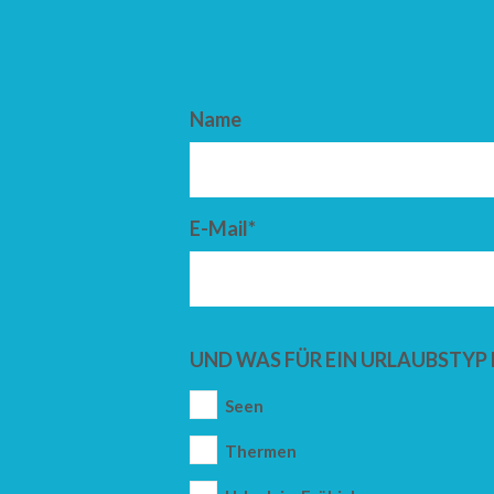
Name
E-Mail*
UND WAS FÜR EIN URLAUBSTYP 
Seen
Thermen