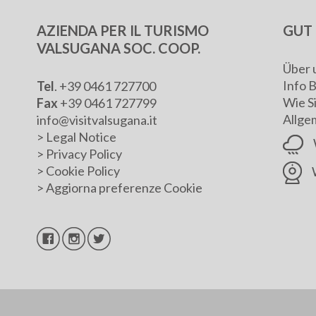
AZIENDA PER IL TURISMO
GUT 
VALSUGANA SOC. COOP.
Über 
Info 
Tel
. +39 0461 727700
Wie S
Fax
+39 0461 727799
Allge
info@visitvalsugana.it
>
Legal Notice
>
Privacy Policy
>
Cookie Policy
>
Aggiorna preferenze Cookie