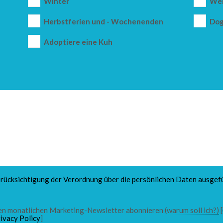
Winter
Wei
Herbstferien und - Wochenenden
Dog
Adoptiere eine Kuh
rücksichtigung der Verordnung über die persönlichen Daten ausgefü
 den monatlichen Marketing-Newsletter abonnieren
(warum soll ich?)
[
ivacy Policy
]