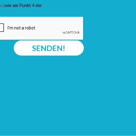
n [
wie am Punkt 4 der
SENDEN!