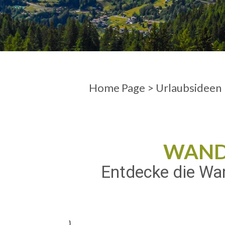
ANKUNFT
ABFAHRT
Home Page
>
Urlaubsideen
WAND
Entdecke die Wan
}